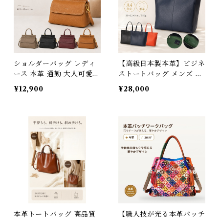
w
ショルダーバッグ レディ
【高級日本製本革】ビジネ
ース 本革 通勤 大人可愛い
ストートバッグ メンズ A4
斜めがけ 軽量 バッグ ハン
15.6インチ PC収納 レディ
¥12,900
¥28,000
ドメイド 小さめ 柔らかい
ース 牛革 トップスキン 銀
牛革 仕事用 フォーマル ハ
面 大容量 通勤 通学 男女
ンドバッグ 2way ギフト
兼用 プレゼント 送料無料
母の日 3Qee 282404_ee
3Qee 012703
本革トートバッグ 高品質
【職人技が光る本革パッチ