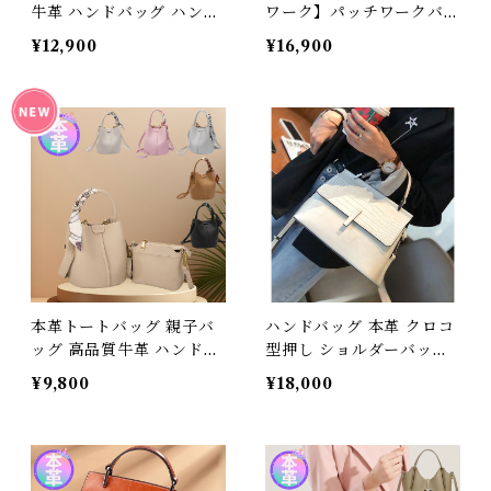
牛革 ハンドバッグ ハンド
ワーク】パッチワークバッ
メイド 本革鞄 ショルダー
グ レディース 本革 3way
¥12,900
¥16,900
バック レディース 送料無
ショルダーバッグ 大容量
料 母の日 プレゼント 281
牛革 大人可愛い リュック
037_bz
サック 大人 通勤 通学 旅
行 おしゃれ 軽量 鞄 かば
ん レザーバッグ ギフト プ
レゼント 810445_qz
本革トートバッグ 親子バ
ハンドバッグ 本革 クロコ
ッグ 高品質牛革 ハンドバ
型押し ショルダーバッグ
ッグ ハンドメイド 本革鞄
レディース 2way 斜めが
¥9,800
¥18,000
ショルダーバック レディ
け 大人 小さめ 牛革 フォ
ース 送料無料 母の日 プレ
ーマルバッグ 軽い 軽量 ス
ゼント 746069_bz
クエア トートバッグ 通勤
セレモニー 結婚式 入園式
卒園式 ギフト プレゼント