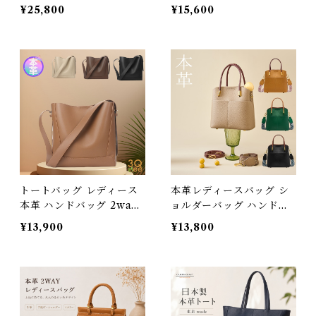
型押し ハンドバッグ ハン
きめ 軽い 牛革 ハンドバッ
¥25,800
¥15,600
ドメイド 本革鞄 ショルダ
グ 斜めがけ ショルダーバ
ーバック 大人 上品 着物に
ッグ 2way 通勤 通学 大容
合う 母の日 ギフト プレゼ
量 ブランド 軽量 ビジネス
ント 送料無料 237170_ee
スクエア ファスナー付き
レザー かばん ポケット 豊
富 柔らかい 自立 ギフト
プレゼント 3Qee 392522
_qz
トートバッグ レディース
本革レディースバッグ シ
本革 ハンドバッグ 2way
ョルダーバッグ ハンドバ
ショルダーバッグ 斜めが
ッグ 本革 ハンドメイド バ
¥13,900
¥13,800
け 大人 軽量 小さめ ミニ
ッグ 送料無料 母の日 プレ
トート 本革バッグ レザー
ゼント 392235_qz
ハンドメイド ファスナー
付き 通勤 通学 旅行 おし
ゃれ かわいい ギフト プレ
ゼント 3Qee 282389_b