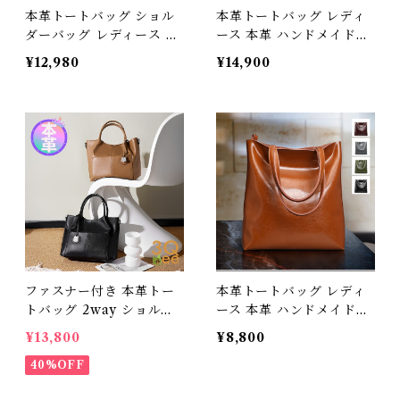
本革トートバッグ ショル
本革トートバッグ レディ
ダーバッグ レディース 本
ース 本革 ハンドメイドバ
革 ハンドメイド バッグ 牛
ッグ 牛革 グリーン グレー
¥12,980
¥14,900
革 オフホワイト グレーグ
ワインレッド 送料無料 母
リーン ブルー ベージュ ブ
の日 プレゼント 391867_
ラック 送料無料 母の日 プ
qz
レゼント 270169_ee
ファスナー付き 本革トー
本革トートバッグ レディ
トバッグ 2way ショルダ
ース 本革 ハンドメイドバ
ーバッグ レディース 本革
ッグ 牛革 グリーン グレー
¥13,800
¥8,800
ハンドメイドバッグ 牛革
ワインレッド A4対応 送料
送料無料 3Qbz 本革トー
40%OFF
無料 母の日 プレゼント 3
トバッグショルダーバッグ
90807