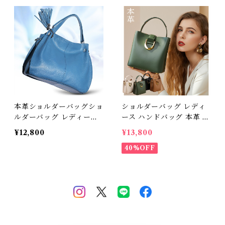
レディース 本革 ハンドメ
イドバッグ 牛革 A4対応
送料無料 母の日 プレゼン
ト
本革ショルダーバッグショ
ショルダーバッグ レディ
ルダーバッグ レディース
ース ハンドバッグ 本革 ハ
ハンドバッグ 牛革 ハンド
ンドメイドバッグ 送料無
¥12,800
¥13,800
メイドバッグ Ａ４収納 タ
料
ッセルチャーム付 オレン
40%OFF
ジ 送料無料 母の日