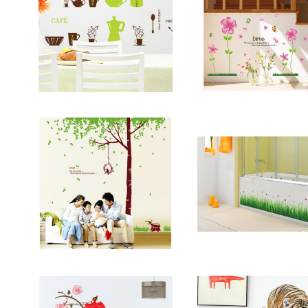
ウォールステッカー カフェ
ウォールステッカー 
ティーポット 壁紙 シール
壁紙 シール 賃貸OK 
賃貸OK はがせる 剥がせる
¥1,800
せる 剥がせる DIY 
¥1,800
DIY 模様替え インテリア
え インテリア 花 フラ
喫茶店 コーヒー コーヒー
25%OFF
25%OFF
母の日
豆 ドリップ コーヒーカッ
プ 粗挽き あら挽き coffee
cafe
ウォールステッカー 鳥の巣
ウォールステッカー テ
リースの木 茶色 壁紙 シー
ウムシ 50×70cm 壁
ル 賃貸OK はがせる 剥が
¥1,980
ール 賃貸OK はがせる
¥1,800
せる DIY 模様替え インテ
がせる DIY 模様替え
リア バード ツリー ブラウ
40%OFF
テリア Ladybird lad
25%OFF
ン 葉 葉っぱ 木漏れ日 グリ
g てんとうむし てん
ーン 緑 爽やか 癒し 送料無
天道虫 テントウ虫 草原
料
っぱ 送料無料