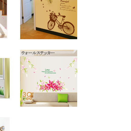
紫花
ウォールステッカー バイク
はが
壁紙 シール 賃貸OK はが
模様替
せる 剥がせる DIY 模様替
¥1,800
ワー
え インテリア 花 フラワー
北欧 母の日
25%OFF
ント
ウォールステッカー ピンク
紙 シ
のユリ 壁紙 シール 賃貸O
 剥
K はがせる 剥がせる DIY
¥1,800
 イン
模様替え インテリア ゆり
ybu
百合 花 リリー リリィ フラ
25%OFF
とう虫
ワー 花びら 蝶々 ちょうち
 原
ょ バタフライ宅配便送料無
料 母の日