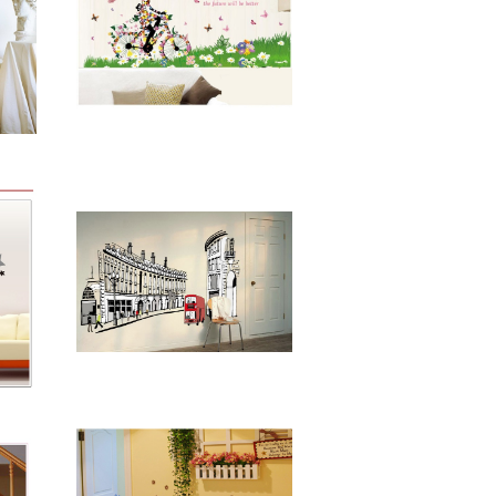
K イ
北欧 オシャレ 子供部屋 フ
ォレ
ラワー 緑 壁紙 シール 賃貸
¥1,800
 巣箱
OK はがせる 剥がせる DI
緑 グ
Y 模様替え インテリア ス
25%OFF
0×7
クウェア ピンク 花 絵 トリ
ックアート 送料無料 母の
日
ウォールステッカー EUR
LL
O TRIP 壁紙 シール 賃貸
0cm
OK はがせる 剥がせる DI
¥1,800
模様替
Y 模様替え インテリア ヨ
azz
ーロッパ 街並み 送料無料
25%OFF
サッ
ボリ
 音
大人
イト
母の