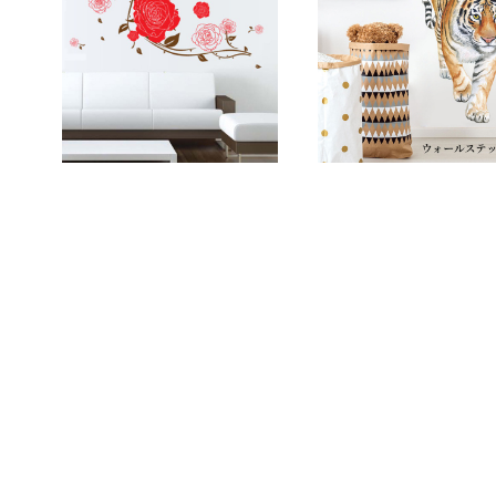
ウォールステッカー バラの
ウォールステッカー 虎
花 壁紙 シール 賃貸OK は
ラ タイガー リアル 壁
がせる 剥がせる DIY 模様
¥1,800
ール 賃貸OK はがせる
¥1,800
替え インテリア ばら 薔薇
がせる DIY 模様替え
ローズ ピンクローズ 蝶々
25%OFF
テリア 植物 子ども部屋
25%OFF
ちょうちょ バタフライ 送
料無料
料無料 母の日