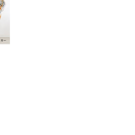
 ト
紙 シ
 剥
 イン
 送