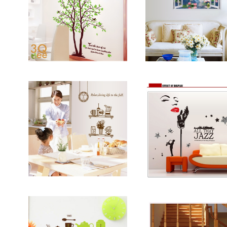
ウォールステッカー 木 茶
蓮 池 花 シール 賃貸O
色 壁紙 シール 賃貸OK は
ンテリア パーク 森 フ
¥1,800
がせる 剥がせる DIY 模様
¥2,800
スト 草原 花 フラワー
替え インテリア バード ツ
ウィンドウ 景色 風景 
25%OFF
リー ブラウン 葉 葉っぱ 木
リーン 木 ツリー 台紙5
漏れ日 グリーン 緑 爽やか
0cm sk7019B
癒し 送料無料
ウォールステッカー テーブ
ウォールステッカー A
ルウェア 壁紙 シール 賃貸
THAT JAZZ 60×9
OK はがせる 剥がせる DI
¥1,800
壁紙 剥がせる DIY 
¥2,400
Y 模様替え インテリア 台
え インテリア ジャズ J
所 台所用品 キッチン用品
25%OFF
シンガー ソング 美女 
ポット カップ ミルク 花瓶
クス マイク スタンド 
珈琲 コーヒー ティー 紅茶
ューム ミュージック 歌
母の日
楽 恰好良い 格好良い 
寝室 夜 バー BAR ナ
スウィング 送料無料 
日