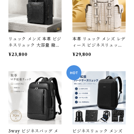
ー ブランド ギフト 3Qee
330bk_qz
266781_ee
リュック メンズ 本革 ビジ
本革 リュック メンズ レデ
ネスリュック 大容量 撥水
ィース ビジネスリュック
クロコ型押し バックパッ
大容量 撥水 15.6インチ P
¥23,800
¥29,800
ク 15.6インチ PC A4 通勤
C対応 a4 バックパック ク
通学 自転車 出張 旅行 ビ
ロコ型押し レザー 通勤 通
ジネスバッグ 2way おし
学 自転車 出張 軽量 おし
ゃれ レザー ギフト プレゼ
ゃれ 大人 ギフト 牛革 ホ
ント 3Qee 266766_qz
ワイト アイボリー 3Qee
576330_qz
3way ビジネスバッグ メ
ビジネスリュック メンズ