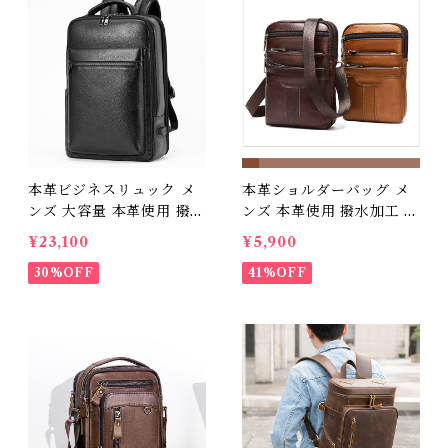
父の日 338089
本革ビジネスリュック メ
本革ショルダーバッグ メ
ンズ 大容量 本革使用 撥水
ンズ 本革使用 撥水加工 革
加工 ビジネスリュックサ
製ポーチ 送料無料 プレゼ
¥23,100
¥5,900
ック 15.6インチ ワイド A
ント
4サイズ書類収納 送料無料
30%OFF
41%OFF
プレゼント 372263