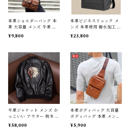
本革ショルダーバッグ 本
本革ビジネスリュック メ
革 大容量 メンズ 牛革 オ
ンズ 本革使用 撥水加工 ビ
イルレザー アウトドア 旅
ジネスリュックサック 15.
¥9,800
¥23,800
行 レジャー 本革鞄 男女兼
6インチ ワイド A4サイズ
用 旅行 オシャレ 送料無料
書類収納 送料無料 プレゼ
プレゼント 351203
ント 266666_bz
牛革ジャケット メンズ か
本革ボディバッグ 大容量
っこいい アウター 秋冬 長
ボディバッグ 本革 メンズ
袖 本革 ジャケット 柔らか
厚手牛革 オイルレザー ア
¥58,000
¥5,900
い 牛革 ブラック L/XL/2
ウトドア 旅行 レジャー 本