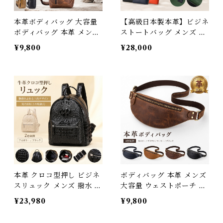
本革ボディバッグ 大容量
【高級日本製本革】ビジネ
ボディバッグ 本革 メンズ
ストートバッグ メンズ A4
厚手牛革 オイルレザー ア
15.6インチ PC収納 レディ
¥9,800
¥28,000
ウトドア 旅行 レジャー 本
ース 牛革 トップスキン 銀
革鞄 牛革 男女兼用 旅行
面 大容量 通勤 通学 男女
オシャレ 便利 iPad対応
兼用 プレゼント 送料無料
ワンショルダーバッグ 送
3Qee 012703
料無料 プレゼント 38001
9
本革 クロコ型押し ビジネ
ボディバッグ 本革 メンズ
スリュック メンズ 撥水 A
大容量 ウェストポーチ 厚
4 iPad 収納 リュックサッ
手牛革 オイルレザー レザ
¥23,980
¥9,800
ク 牛革 レザー バックパッ
ー 斜めがけ ワンショルダ
ク スクエア型 通勤 自転車
ーバッグ 前掛け ウエスト