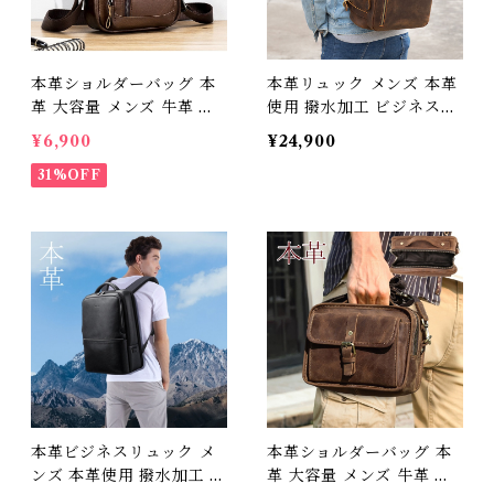
本革ショルダーバッグ 本
本革リュック メンズ 本革
革 大容量 メンズ 牛革 オ
使用 撥水加工 ビジネスリ
イルレザー アウトドア 旅
ュックサック 15.6インチ
¥6,900
¥24,900
行 レジャー 本革鞄 男女兼
ワイド A4サイズ書類収納
用 旅行 オシャレ 送料無料
31%OFF
送料無料 プレゼント 3Qe
プレゼント
e 438023_bz
本革ビジネスリュック メ
本革ショルダーバッグ 本
ンズ 本革使用 撥水加工 ビ
革 大容量 メンズ 牛革 オ