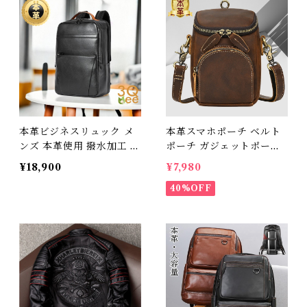
748
本革ビジネスリュック メ
本革スマホポーチ ベルト
ンズ 本革使用 撥水加工 ビ
ポーチ ガジェットポーチ
ジネスリュックサック 15.
メンズ ショルダーストラ
¥18,900
¥7,980
6インチ ワイド A4サイズ
ップ アクセサリポーチ ウ
書類収納 送料無料 プレゼ
ェストバッグ ヒップバッ
40%OFF
ント 266755
ク ショルダーバッグ カジ
ュアル プレゼント