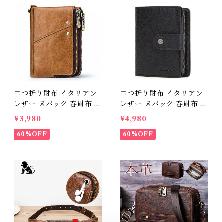
二つ折り財布 イタリアン
二つ折り財布 イタリアン
レザー ヌバック 春財布 猫
レザー ヌバック 春財布 猫
ネコ柄 雑貨 財布 ねこ財布
ネコ柄 雑貨 財布 ねこ財布
¥3,980
¥4,980
プレゼント かわいい グッ
プレゼント かわいい グッ
ズ 猫柄 猫財布 ねこ 母の
60%OFF
ズ 猫柄 猫財布 ねこ 母の
60%OFF
日 猫好き 猫グッズ ネコ
日 猫好き 猫グッズ ネコ
イタリア 革 レザー 62085
イタリア 革 レザー 22128
2
0