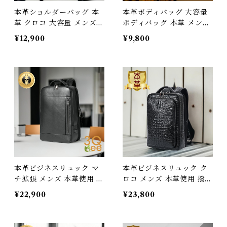
本革ショルダーバッグ 本
本革ボディバッグ 大容量
革 クロコ 大容量 メンズ
ボディバッグ 本革 メンズ
牛革 オイルレザー アウト
厚手牛革 オイルレザー ア
¥12,900
¥9,800
ドア 旅行 レジャー 本革鞄
ウトドア 旅行 レジャー 本
男女兼用 旅行 オシャレ 送
革鞄 牛革 男女兼用 旅行
料無料 プレゼント 379881
オシャレ 便利 iPad対応
_ee
ワンショルダーバッグ 送
料無料 プレゼント 38011
0
本革ビジネスリュック マ
本革ビジネスリュック ク
チ拡張 メンズ 本革使用 撥
ロコ メンズ 本革使用 撥水
水加工 ビジネスリュック
加工 ビジネスリュックサ
¥22,900
¥23,800
サック 15.6インチ ワイド
ック 15.6インチ ワイド A
A4サイズ書類収納 送料無
4サイズ書類収納 送料無料
料 プレゼント 父の日 266
プレゼント 267088_qz