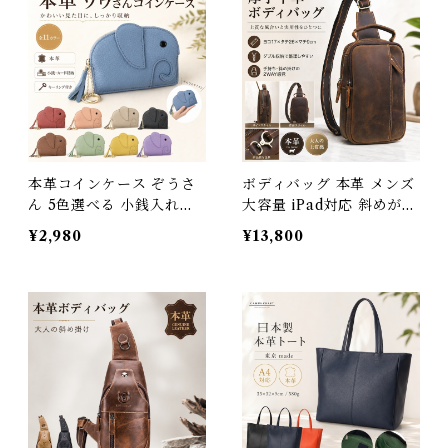
クリスマス ギフト プレゼ
ini ボディーバッグ バック
ント 父の日 送料無料 3Qe
カバン 鞄 かばん 大きめ
e 439338
旅行 アウトドア ギフト プ
レゼント 父の日 3Qee 35
1025_ee
本革コインケース ぞうさ
ボディバッグ 本革 メンズ
ん 5色選べる 小銭入れ付
大容量 iPad対応 斜めがけ
き 普通鍵収納 コインケー
ワンショルダーバッグ 厚
¥2,980
¥13,800
ス 牛革 財布 カードケース
手牛革 オイルレザー 3Qe
メンズ レディース 男女兼
e カバン アウトドア 旅行
用 ポケットサイズ 全国送
レジャー 大きめ 通学 通勤
料無料 プレゼント 母の日
クリスマス ギフト プレゼ
258035_ee
ント 父の日 送料無料