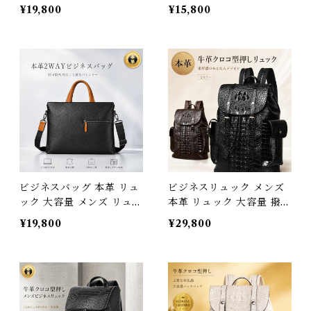
レザー 縦型 A4 斜めがけ
ョルダーバッグ 斜めがけ
¥19,800
¥15,800
ボディバッグ かっこいい
大きめ 2WAY クラッチバ
多収納 スクエア 牛革 オイ
ッグ レザー オイルレザー
ルレザー ブランド 旅行 カ
2層 大容量 実物レビュー
バン アウトドア 通学 通勤
高評価 質感・サイズ感に
男女兼用 レディース 3Qe
満足 経年変化を楽しむ 大
e 大きめ 軽い ギフト プレ
人カジュアル 旅行 アウト
ゼント 父の日 旦那 20代
ドア ギフト 3Qee 57632
30代 40代 3Qee 576326
8_qz
_ee
ビジネスバッグ 本革 リュ
ビジネスリュック メンズ
ック 大容量 メンズ リュッ
本革 リュック 大容量 撥水
クサック ビジネスリュッ
A4 15.6インチ PC パソコ
¥19,800
¥29,800
ク バックパック レザー 牛
ン バックパック 牛革 クロ
革 オイルレザー a4 15.6
コ型押し レザー 通学 通勤
インチ PC対応 通勤 通学
出張 おしゃれ ビジネスバ
出張 旅行 バッグ おしゃれ
ッグ リュックサック カバ
30代 40代 50代 スクエア
ン カバン ギフト プレゼン
型 軽量 防水 ワンショルダ
ト 旦那 父の日 3Qee 576