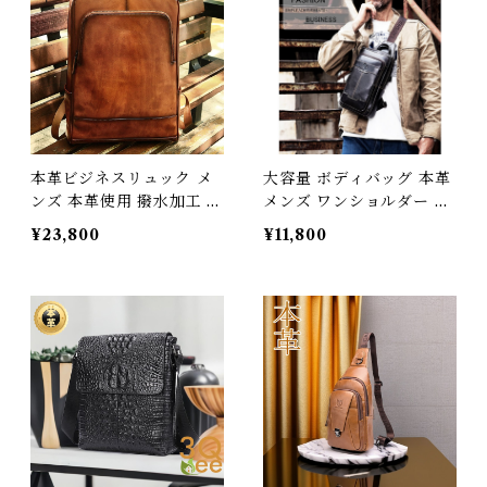
本革ビジネスリュック メ
大容量 ボディバッグ 本革
ンズ 本革使用 撥水加工 ビ
メンズ ワンショルダー 斜
ジネスリュックサック 15.
めがけ バッグ 厚手牛革 オ
¥23,800
¥11,800
6インチ ワイド A4サイズ
イルレザー iPadmini収納
書類収納 送料無料 プレゼ
ポケット 肩紐収納 邪魔に
ント 372248_qz
ならない レザーバッグ か
ばん 旅行 レジャー ビジネ
ス 旦那 夫 父 ギフト プレ
ゼント 送料無料 3Qee 35
1005_ee