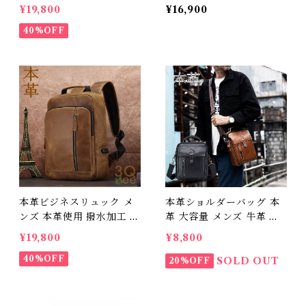
ジネスリュックサック 15.
イルレザー アウトドア 旅
¥19,800
¥16,900
6インチ ワイド A4サイズ
行 レジャー 本革鞄 男女兼
書類収納 送料無料 プレゼ
40%OFF
用 旅行 オシャレ 送料無料
ント 366641
プレゼント 220217_ee
本革ビジネスリュック メ
本革ショルダーバッグ 本
ンズ 本革使用 撥水加工 ビ
革 大容量 メンズ 牛革 オ
ジネスリュックサック 15.
イルレザー アウトドア 旅
¥19,800
¥8,800
6インチ ワイド A4サイズ
行 レジャー 本革鞄 男女兼
書類収納 送料無料 プレゼ
40%OFF
用 旅行 オシャレ 送料無料
SOLD OUT
20%OFF
ント 366641
プレゼント