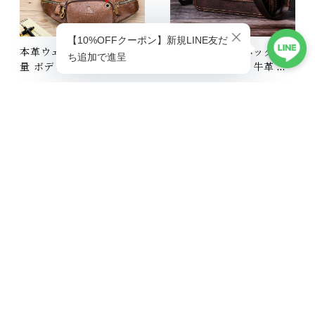
本革ウェストポーチ 大容
本革ショルダーバッグ 本
ショップに質問する
量 ボディバッグ 本革 メン
革 大容量 メンズ 牛革 オ
ズ 厚手牛革 オイルレザー
イルレザー アウトドア 旅
¥6,900
¥12,600
アウトドア 旅行 レジャー
行 レジャー 本革鞄 男女兼
本革鞄 牛革 男女兼用 旅行
31%OFF
用 旅行 オシャレ 送料無料
30%OFF
オシャレ 便利 iPad対応
プレゼント 220218
ワンショルダーバッグ 送
キーワードから探す
料無料 プレゼント
カテゴリから探す
ビジネスリュック ＵＳＢ
本革ショルダーバッグ 本
Home
メンズ
充電 メンズ 撥水加工 ビジ
革 大容量 メンズ 牛革 オ