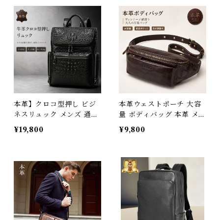
通勤 通学 ビジネスバッグ
バッグ ヒップバッグ 小さ
おしゃれ ギフト プレゼン
め 軽量 アウトドア 旅行
ト 父の日 3Qee 578218_
レジャー キャンプ カバン
qz
鞄 かばん 男女兼用 レディ
ース カジュアル プレゼン
ト ギフト 父の日 ブランド
3Qee 220165
本革】クロコ型押し ビジ
本革ウェストポーチ 大容
ネスリュック メンズ 通勤
量 ボディバッグ 本革 メン
撥水 大容量 15.6インチ P
ズ 厚手牛革 オイルレザー
¥19,800
¥9,800
C収納 A4対応 防水 軽量
アウトドア 旅行 レジャー
バックパック 出張 通学
本革鞄 牛革 男女兼用 旅行
オシャレ 便利 iPad対応
ワンショルダーバッグ 送
料無料 プレゼント 22013
0