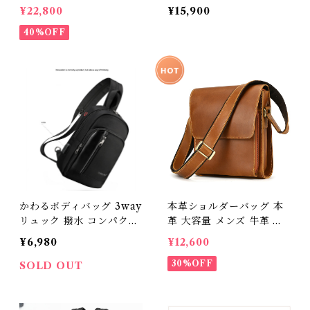
ジネスリュックサック 15.
ジネスリュックサック 15.
¥22,800
¥15,900
6インチ ワイド A4サイズ
6インチ ワイド A4サイズ
書類収納 送料無料 プレゼ
40%OFF
書類収納 送料無料 プレゼ
ント 366641
ント 266616_bz
かわるボディバッグ 3way
本革ショルダーバッグ 本
リュック 撥水 コンパクト
革 大容量 メンズ 牛革 オ
サブバック 携帯 レディー
イルレザー アウトドア 旅
¥6,980
¥12,600
ス メンズ 子供 通学 登山
行 レジャー 本革鞄 男女兼
遠足 ハイキング 旅行 レジ
用 旅行 オシャレ 送料無料
30%OFF
SOLD OUT
ャー出張 キャンプ スポー
プレゼント 439201
ツ ナイロン バッグ 送料無
料 あす楽対応 プレゼント