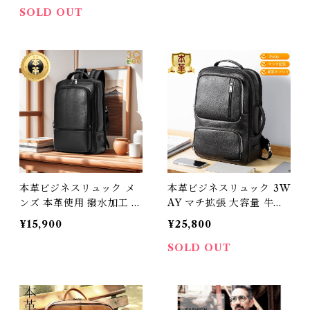
XL112108
革鞄 牛革 男女兼用 旅行
SOLD OUT
オシャレ iPadmini対応 ワ
ンショルダーバッグ 送料
無料 3Qjz
本革ビジネスリュック メ
本革ビジネスリュック 3W
ンズ 本革使用 撥水加工 ビ
AY マチ拡張 大容量 牛革
ジネスリュックサック 15.
使用 撥水加工 ビジネスバ
¥15,900
¥25,800
6インチ ワイド A4サイズ
ッグ リュックサック 15.6
書類収納 送料無料 プレゼ
インチ ワイド A4サイズ書
SOLD OUT
ント 266738
類収納 メンズ レディース
送料無料 プレゼント 父の
日 266747