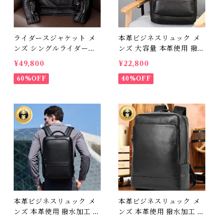
ライダースジャケット メ
本革ビジネスリュック メ
ンズ シングルライダース
ンズ 大容量 本革使用 撥水
レザージャケット 革ジャ
加工 ビジネスリュックサ
¥49,800
¥22,800
ン 皮ジャン ダブルライダ
ック 15.6インチ ワイド A
ース 本革ジャケット メン
60%OFF
4サイズ書類収納 送料無料
40%OFF
ズ かっこいい アウター 秋
プレゼント 372263
冬 長袖 本革 ジャケット
柔らかい 牛革 ブラック
本革ビジネスリュック メ
本革ビジネスリュック メ
ンズ 本革使用 撥水加工 ビ
ンズ 本革使用 撥水加工 ビ