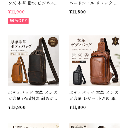
ンズ 本革 撥水 ビジネスリ
ハードシェル リュック 大
ュック 大容量 15.6インチ
容量 マチ拡張 撥水 15.6イ
¥11,900
¥11,800
PC対応 A4 マチ拡張 リュ
ンチ PCバッグ 耐衝撃 バ
ックサック 通勤 自転車 出
50%OFF
ックパック 軽量 薄型 通勤
張 通勤リュック 黒 軽量
出張 旅行 通学 多機能 ス
通学 ショルダー 斜めがけ
クエア 2way カバン 3Qe
パソコンバック レザー 高
e 339152_ee
級感 おしゃれ 薄型 大きめ
ギフト プレゼント 父の日
3Qee 266705_ee
ボディバッグ 本革 メンズ
ボディバッグ 本革 メンズ
大容量 iPad対応 斜めがけ
大容量 レザー 小さめ 革
ワンショルダーバッグ 厚
ワンショルダーバッグ 斜
¥13,800
¥11,800
手牛革 オイルレザー 3Qe
めがけ かっこいい ブラン
e カバン アウトドア 旅行
ド 30代 40代 50代 厚手
レジャー 大きめ 通学 通勤
牛革 オイルレザー iPadm