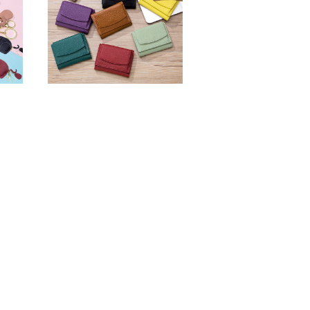
 CA
る ウォーレット 小銭入れ
鍵収納
付き コインケース 牛革 財
¥2,980
 カ
布 カードケース メンズ レ
 メ
ディース 男女兼用 ポケッ
50%OFF
兼用
トサイズ 送料無料 プレゼ
料無
ント