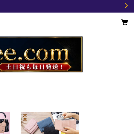
ケー
本革スマート財布 5色選べ