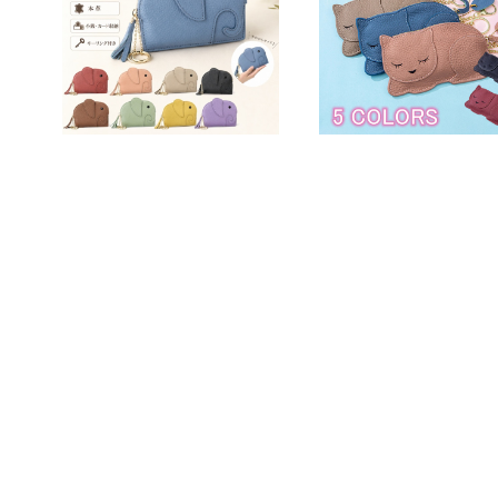
本革コインケース ぞうさん
ス ネコちゃん CUTE
5色選べる 小銭入れ付き 普
T 小銭入れ付き 普通
¥1,980
通鍵収納 コインケース 牛
¥2,980
コインケース 牛革 財布
革 財布 カードケース メン
ードケース キーケース
40%OFF
ズ レディース 男女兼用 ポ
ンズ レディース 男女
ケットサイズ 全国送料無料
ポケットサイズ 全国送
プレゼント 母の日 258035
料 プレゼント
_ee