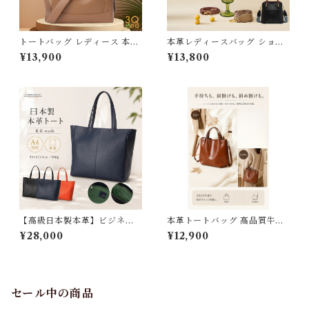
トートバッグ レディース 本革
本革レディースバッグ ショル
ハンドバッグ 2way ショルダ
ダーバッグ ハンドバッグ 本革
¥13,900
¥13,800
ーバッグ 斜めがけ 大人 軽量
ハンドメイド バッグ 送料無料
小さめ ミニトート 本革バッグ
母の日 プレゼント 392235_q
レザー ハンドメイド ファスナ
z
ー付き 通勤 通学 旅行 おしゃ
れ かわいい ギフト プレゼント
3Qee 282389_bw
【高級日本製本革】ビジネス
本革トートバッグ 高品質牛革
トートバッグ メンズ A4 15.6
ハンドバッグ ハンドメイド 本
¥28,000
¥12,900
インチ PC収納 レディース 牛
革鞄 ショルダーバック レディ
革 トップスキン 銀面 大容量
ース 送料無料 母の日 プレゼン
通勤 通学 男女兼用 プレゼント
ト 281037_bz
送料無料 3Qee 012703
セール中の商品