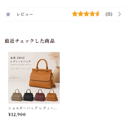
レビュー
(11)
最近チェックした商品
ショルダーバッグ レディース
本革 通勤 大人可愛い 斜めがけ
¥12,900
軽量 バッグ ハンドメイド 小さ
め 柔らかい 牛革 仕事用 フォ
ーマル ハンドバッグ 2way ギ
フト 母の日 3Qee 282404_e