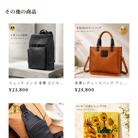
り 30×40ｃｍ 送料無料 父の
3Qee 993416_ee
日 3Qee 993417_ee
その他の商品
リュック メンズ 本革 ビジネス
本革レディースバッグ アンテ
リュック 大容量 撥水 クロコ型
ィークデザイン 牛革 型押し ハ
¥23,800
¥25,800
押し バックパック 15.6インチ
ンドバッグ ハンドメイド 本革
PC A4 通勤 通学 自転車 出張
鞄 ショルダーバック 大人 上品
旅行 ビジネスバッグ 2way お
着物に合う 母の日 ギフト プレ
しゃれ レザー ギフト プレゼン
ゼント 送料無料 237170_ee
ト 3Qee 266766_qz