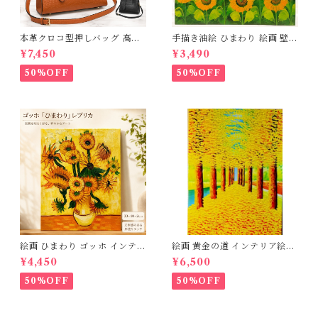
本革クロコ型押しバッグ 高品
手描き油絵 ひまわり 絵画 壁掛
質本革 牛革 クロコダイル型押
け インテリア 玄関 肉筆 風景
¥7,450
¥3,490
し ハンドバッグ ハンドメイド
画 アートパネル モダン 【木枠
本革鞄 ショルダーバック レデ
張り 40×30cm 送料無料】北
50%OFF
50%OFF
ィース 送料無料 母の日 2723
欧 おしゃれ アートフレーム 壁
67
飾り 新築祝い 開店祝い 出産祝
い ギフト プレゼント 父の日 3
Qee 341801_ee
絵画 ひまわり ゴッホ インテリ
絵画 黄金の道 インテリア絵画
ア絵画 油絵 複製画 レプリカ
肉筆油絵 アートパネル インテ
¥4,450
¥6,500
模写 アートパネル インテリア
リア 壁掛け 風景画 油絵 ポス
壁掛け 風景画 油絵 ポスター
ター アート アートパネル リビ
50%OFF
50%OFF
アート アートパネル リビング
ング 玄関 プレゼント モダン
玄関 プレゼント モダン アート
アートフレーム おしゃれ 飾る
フレーム おしゃれ 飾る 巣ごも
巣ごもり 30×40ｃｍ 送料無料