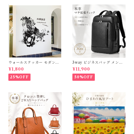
ウォールステッカー モダンホ
3way ビジネスバッグ メンズ
ース 台紙60×90cm 壁紙 シー
本革 撥水 ビジネスリュック 大
¥1,800
¥11,900
ル 賃貸OK はがせる 剥がせる
容量 15.6インチ PC対応 A4
DIY 模様替え インテリア 送
マチ拡張 リュックサック 通勤
25%OFF
50%OFF
料無料
自転車 出張 通勤リュック 黒
軽量 通学 ショルダー 斜めがけ
パソコンバック レザー 高級感
おしゃれ 薄型 大きめ ギフト
プレゼント 父の日 3Qee 266
705_ee