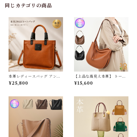
e
同じカテゴリの商品
本革レディースバッグ アンテ
【上品な高見え本革】 トート
ィークデザイン 牛革 型押し ハ
バッグ レディース 大きめ 軽い
¥25,800
¥15,600
ンドバッグ ハンドメイド 本革
牛革 ハンドバッグ 斜めがけ シ
鞄 ショルダーバック 大人 上品
ョルダーバッグ 2way 通勤 通
着物に合う 母の日 ギフト プレ
学 大容量 ブランド 軽量 ビジ
ゼント 送料無料 237170_ee
ネス スクエア ファスナー付き
レザー かばん ポケット 豊富
柔らかい 自立 ギフト プレゼン
ト 3Qee 392522_qz