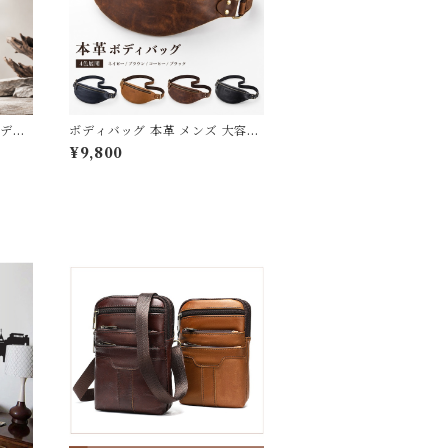
ボディ
ボディバッグ 本革 メンズ 大容量
革 オイ
ウェストポーチ 厚手牛革 オイル
¥9,800
レジャ
レザー レザー 斜めがけ ワンショ
行 オ
ルダーバッグ 前掛け ウエストバ
ンショル
ッグ ヒップバッグ 小さめ 軽量 ア
ゼント
ウトドア 旅行 レジャー キャンプ
カバン 鞄 かばん 男女兼用 レディ
ース カジュアル プレゼント ギフ
ト 父の日 ブランド 3Qee 22016
5