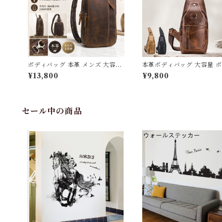
ボディバッグ 本革 メンズ 大容量
本革ボディバッグ 大容量 
iPad対応 斜めがけ ワンショルダ
バッグ 本革 メンズ 厚手牛
¥13,800
¥9,800
ーバッグ 厚手牛革 オイルレザー
ルレザー アウトドア 旅行 
3Qee カバン アウトドア 旅行 レ
ー 本革鞄 牛革 男女兼用 旅
ジャー 大きめ 通学 通勤 クリスマ
シャレ 便利 iPad対応 ワ
ス ギフト プレゼント 父の日 送料
ダーバッグ 送料無料 プレ
無料
380019
セール中の商品