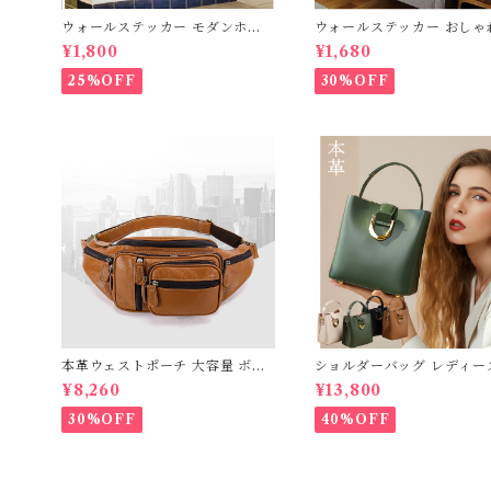
ウォールステッカー モダンホー
ウォールステッカー おしゃ
ス 台紙60×90cm 壁紙 シール 賃
ッフェル塔 モノトーンパリ
¥1,800
¥1,680
貸OK はがせる 剥がせる DIY 模
景 シール 賃貸OK はがせる 
様替え インテリア 送料無料
模様替え インテリア フラン
25%OFF
30%OFF
国 巴里 エッフェル塔 紙ひ
ノートルダム寺院 ノートル
大聖堂 シルエット 名所 世
宅配便 送料無料 あす楽 母
本革ウェストポーチ 大容量 ボデ
ショルダーバッグ レディー
ィバッグ 本革 メンズ 厚手牛革 オ
ンドバッグ 本革 ハンドメ
¥8,260
¥13,800
イルレザー アウトドア 旅行 レジ
ッグ 送料無料
ャー 本革鞄 牛革 男女兼用 旅行
30%OFF
40%OFF
オシャレ 便利 iPad対応 ワンショ
ルダーバッグ 送料無料 プレゼン
ト 378336