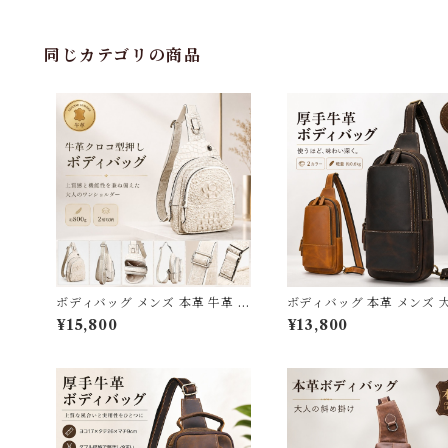
ャー 本革鞄 牛革 男女兼用 旅行
オシャレ 便利 iPad対応 ワンショ
ルダーバッグ 送料無料 プレゼン
ト 220130
同じカテゴリの商品
ボディバッグ メンズ 本革 牛革 ク
ボディバッグ 本革 メンズ 
ロコ型押し ワンショルダーバッ
iPad対応 斜めがけ ワンシ
¥15,800
¥13,800
グ 斜めがけ 大きめ 2WAY クラ
ーバッグ 厚手牛革 オイル
ッチバッグ レザー オイルレザー
3Qee カバン アウトドア 旅
2層 大容量 実物レビュー高評価
ジャー 大きめ 通学 通勤 
質感・サイズ感に満足 経年変化
ス ギフト プレゼント 父の
を楽しむ 大人カジュアル 旅行 ア
無料 3Qee 439338
ウトドア ギフト 3Qee 576328_
qz