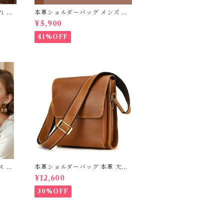
れ エ
本革ショルダーバッグ メンズ 本
の夜
革使用 撥水加工 革製ポーチ 送料
¥5,900
DIY
無料 プレゼント
ス 仏
41%OFF
こうき
ダム
界遺産
の日
ス ハ
本革ショルダーバッグ 本革 大容
イドバ
量 メンズ 牛革 オイルレザー アウ
¥12,600
トドア 旅行 レジャー 本革鞄 男女
兼用 旅行 オシャレ 送料無料 プレ
30%OFF
ゼント 439201