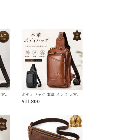
大容量
ボディバッグ 本革 メンズ 大容量
ョルダ
レザー 小さめ 革 ワンショルダー
¥11,800
レザー
バッグ 斜めがけ かっこいい ブラ
行 レ
ンド 30代 40代 50代 厚手 牛革
クリスマ
オイルレザー iPadmini ボディー
日 送料
バッグ バック カバン 鞄 かばん
大きめ 旅行 アウトドア ギフト プ
レゼント 父の日 3Qee 351025_
ee