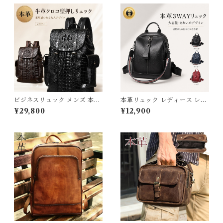
ビジネスリュック メンズ 本革
本革リュック レディース レザ
リュック 大容量 撥水 A4 15.6
ー リュックサック ショルダー
¥29,800
¥12,900
インチ PC パソコン バックパ
バッグ 牛革 大人可愛い 大容量
ック 牛革 クロコ型押し レザー
送料無料 母の日 3Qee 27666
通学 通勤 出張 おしゃれ ビジ
6_bz
ネスバッグ リュックサック カ
バン カバン ギフト プレゼント
旦那 父の日 3Qee 576330bk
_qz