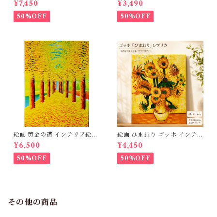
¥7,450
¥3,490
し ハンドバッグ ハンドメイド
画 アートパネル モダン 【木枠
本革鞄 ショルダーバック レデ
張り 40×30cm 送料無料】北
50%OFF
50%OFF
ィース 送料無料 母の日 2723
欧 おしゃれ アートフレーム 壁
67
飾り 新築祝い 開店祝い 出産祝
い ギフト プレゼント 父の日 3
Qee 341801_ee
絵画 黄金の道 インテリア絵画
絵画 ひまわり ゴッホ インテリ
肉筆油絵 アートパネル インテ
ア絵画 油絵 複製画 レプリカ
¥6,500
¥4,450
リア 壁掛け 風景画 油絵 ポス
模写 アートパネル インテリア
ター アート アートパネル リビ
壁掛け 風景画 油絵 ポスター
50%OFF
50%OFF
ング 玄関 プレゼント モダン
アート アートパネル リビング
アートフレーム おしゃれ 飾る
玄関 プレゼント モダン アート
巣ごもり 30×40ｃｍ 送料無料
フレーム おしゃれ 飾る 巣ごも
3Qee 993416_ee
り 30×40ｃｍ 送料無料 父の
日 3Qee 993417_ee
その他の商品