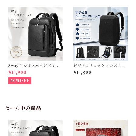
PC A4 通勤 通学 自転車 出張
ックパック クロコ型押し レザ
旅行 ビジネスバッグ 2way お
ー 通勤 通学 自転車 出張 軽量
しゃれ レザー ギフト プレゼン
おしゃれ 大人 ギフト 牛革 ホ
ト 3Qee 266766_qz
ワイト アイボリー 3Qee 576
330_qz
3way ビジネスバッグ メンズ
ビジネスリュック メンズ ハー
本革 撥水 ビジネスリュック 大
ドシェル リュック 大容量 マチ
¥11,900
¥11,800
容量 15.6インチ PC対応 A4
拡張 撥水 15.6インチ PCバッ
マチ拡張 リュックサック 通勤
グ 耐衝撃 バックパック 軽量
50%OFF
自転車 出張 通勤リュック 黒
薄型 通勤 出張 旅行 通学 多機
軽量 通学 ショルダー 斜めがけ
能 スクエア 2way カバン 3Qe
パソコンバック レザー 高級感
e 339152_ee
おしゃれ 薄型 大きめ ギフト
プレゼント 父の日 3Qee 266
705_ee
セール中の商品