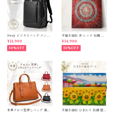
3way ビジネスバッグ メンズ
手描き油絵 赤 レッド 絵画 イ
本革 撥水 ビジネスリュック 大
ンテリア 壁掛け 50×60cm 肉
¥11,900
¥14,900
容量 15.6インチ PC対応 A4
筆油絵 アートパネル モダン ア
マチ拡張 リュックサック 通勤
ートフレーム 円 抽象画 風水
50%OFF
50%OFF
自転車 出張 通勤リュック 黒
玄関 リビング おしゃれ 額入り
軽量 通学 ショルダー 斜めがけ
木枠張り 完成品 アートボード
パソコンバック レザー 高級感
壁飾り 新築祝い 開業祝い 開店
おしゃれ 薄型 大きめ ギフト
祝い プレゼント ギフト 3Qee
プレゼント 父の日 3Qee 266
1560001_ee 送料無料
705_ee
本革クロコ型押しバッグ 高品
手描き油絵 ひまわり 絵画 壁掛
質本革 牛革 クロコダイル型押
け インテリア 玄関 肉筆 風景