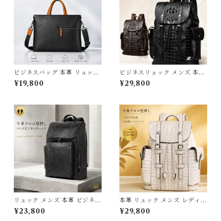
ビジネスバッグ 本革 リュック
ビジネスリュック メンズ 本革
大容量 メンズ リュックサック
リュック 大容量 撥水 A4 15.6
¥19,800
¥29,800
ビジネスリュック バックパッ
インチ PC パソコン バックパ
ク レザー 牛革 オイルレザー a
ック 牛革 クロコ型押し レザー
4 15.6インチ PC対応 通勤 通
通学 通勤 出張 おしゃれ ビジ
学 出張 旅行 バッグ おしゃれ
ネスバッグ リュックサック カ
30代 40代 50代 スクエア型
バン カバン ギフト プレゼント
軽量 防水 ワンショルダー ブラ
旦那 父の日 3Qee 576330bk
ンド ギフト 3Qee 266781_e
_qz
e
リュック メンズ 本革 ビジネス
本革 リュック メンズ レディー
リュック 大容量 撥水 クロコ型
ス ビジネスリュック 大容量 撥
¥23,800
¥29,800
押し バックパック 15.6インチ
水 15.6インチ PC対応 a4 バ