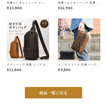
本革ビジネスリュック メンズ
本革ショルダーバッグ 本革 大
本革使用 撥水加工 ビジネスリ
容量 メンズ 牛革 オイルレザー
¥23,800
¥16,900
ュックサック 15.6インチ ワイ
アウトドア 旅行 レジャー 本革
ド A4サイズ書類収納 送料無
鞄 男女兼用 旅行 オシャレ 送
料 プレゼント 372248_qz
料無料 プレゼント 220217_e
e
ボディバッグ 本革 メンズ 大容
メンズ クラッチ 収納バッグ 本
量 iPad対応 斜めがけ ワンシ
革 クレイジーホース 牛革 ハン
¥13,800
¥9,800
ョルダーバッグ 厚手牛革 オイ
ドバッグ 財布 クラッチ 2210
ルレザー 3Qee カバン アウト
05
ドア 旅行 レジャー 大きめ 通
学 通勤 クリスマス ギフト プ
レゼント 父の日 送料無料 3Q
ee 439338
商品一覧に戻る