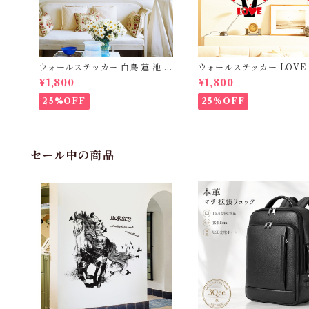
ウォールステッカー 白鳥 蓮 池 花
ウォールステッカー LOVE 
シール 賃貸OK インテリア パー
RT 貼って剥がせるシール 
¥1,800
¥1,800
ク 森 フォレスト 草原 花 フラワ
タインデー 送料無料
ー 巣箱 ウィンドウ 景色 風景 緑
25%OFF
25%OFF
グリーン 木 ツリー 台紙50×70c
m sk7019B
セール中の商品