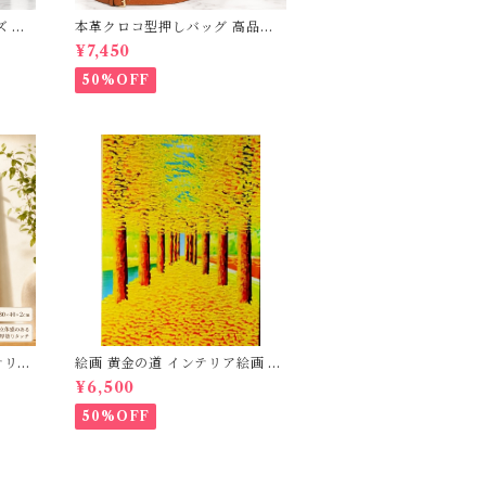
ズ 本
本革クロコ型押しバッグ 高品質
大容量
本革 牛革 クロコダイル型押し ハ
¥7,450
マチ拡張
ンドバッグ ハンドメイド 本革鞄
 出張
ショルダーバック レディース 送
50%OFF
 ショル
料無料 母の日 272367
ク レ
 大きめ
Qee
テリア
絵画 黄金の道 インテリア絵画 肉
模写
筆油絵 アートパネル インテリア
¥6,500
壁掛け
壁掛け 風景画 油絵 ポスター アー
ト アー
ト アートパネル リビング 玄関 プ
50%OFF
レゼン
レゼント モダン アートフレーム
おしゃ
おしゃれ 飾る 巣ごもり 30×40ｃ
ｍ 送
ｍ 送料無料 3Qee 993416_ee
7_ee