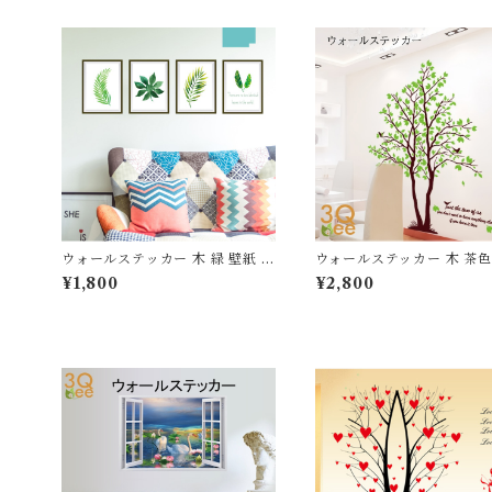
ウォールステッカー 木 緑 壁紙 シ
ウォールステッカー 木 茶色
ール 賃貸OK はがせる 剥がせる
シール 賃貸OK はがせる 
¥1,800
¥2,800
DIY 模様替え インテリア ハス
る DIY 模様替え インテリ
はす シンプル 鯉 カープ 魚 蜻蛉
ード ツリー ブラウン 葉 葉
トンボ 赤トンボ 赤とんぼ 和風
木漏れ日 グリーン 緑 爽や
蝶々 バタフライ ちょうちょ 送料
送料無料
無料