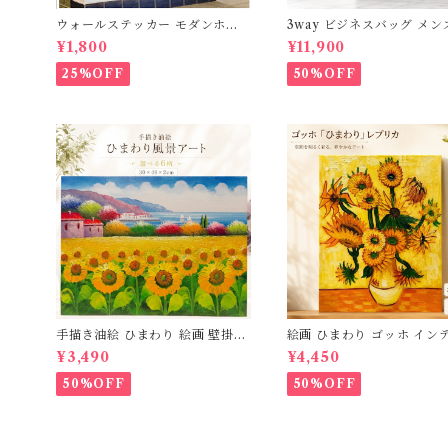
ウォールステッカー モダンホー
3way ビジネスバッグ メン
ス 台紙60×90cm 壁紙 シール 賃
革 撥水 ビジネスリュック 
¥1,800
¥11,900
貸OK はがせる 剥がせる DIY 模
15.6インチ PC対応 A4 
様替え インテリア 送料無料
リュックサック 通勤 自転車
25%OFF
50%OFF
通勤リュック 黒 軽量 通学
ダー 斜めがけ パソコンバッ
ザー 高級感 おしゃれ 薄型
ギフト プレゼント 父の日 3
266705_ee
手描き油絵 ひまわり 絵画 壁掛け
絵画 ひまわり ゴッホ イン
インテリア 玄関 肉筆 風景画 アー
絵画 油絵 複製画 レプリカ 
¥3,490
¥4,450
トパネル モダン 【木枠張り 40×
アートパネル インテリア 
30cm 送料無料】北欧 おしゃれ
風景画 油絵 ポスター アー
50%OFF
50%OFF
アートフレーム 壁飾り 新築祝い
トパネル リビング 玄関 プ
開店祝い 出産祝い ギフト プレゼ
ト モダン アートフレーム 
ント 父の日 3Qee 341801_ee
れ 飾る 巣ごもり 30×40ｃ
料無料 父の日 3Qee 99341