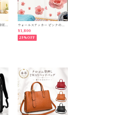
HEA
ウォールステッカー ピンクのバ
バレン
ラの花 壁紙 シール 賃貸OK はが
¥1,800
せる 剥がせる DIY 模様替え イ
ンテリア ばら 薔薇 ローズ ピンク
25%OFF
ローズ 蝶々 ちょうちょ バタフラ
イ 送料無料 母の日