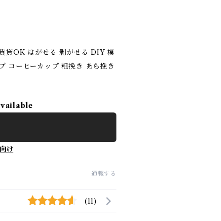
貸OK はがせる 剥がせる DIY 模
プ コーヒーカップ 粗挽き あら挽き
available
向け
通報する
(11)