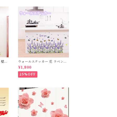
 壁紙
ウォールステッカー 花 ラベンダ
剥がせ
ー 壁紙 シール 賃貸OK はがせる
¥1,800
ア バ
剥がせる DIY 模様替え インテリ
っぱ
ア ラヴェンダー 蝶々 ちょうちょ
25%OFF
か 癒し
バタフライ 花びら フラワー 宅配
便 送料無料 あす楽 母の日