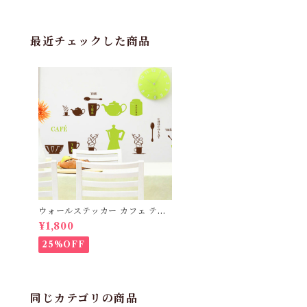
最近チェックした商品
ウォールステッカー カフェ ティ
ーポット 壁紙 シール 賃貸OK は
¥1,800
がせる 剥がせる DIY 模様替え
インテリア 喫茶店 コーヒー コー
25%OFF
ヒー豆 ドリップ コーヒーカップ
粗挽き あら挽き coffee cafe
同じカテゴリの商品