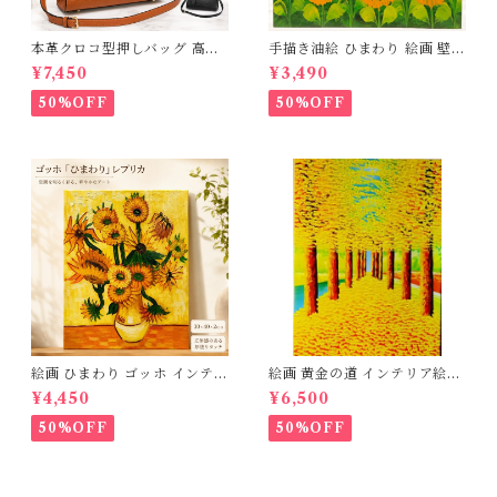
本革クロコ型押しバッグ 高品
手描き油絵 ひまわり 絵画 壁掛
質本革 牛革 クロコダイル型押
け インテリア 玄関 肉筆 風景
¥7,450
¥3,490
し ハンドバッグ ハンドメイド
画 アートパネル モダン 【木枠
本革鞄 ショルダーバック レデ
張り 40×30cm 送料無料】北
50%OFF
50%OFF
ィース 送料無料 母の日 2723
欧 おしゃれ アートフレーム 壁
67
飾り 新築祝い 開店祝い 出産祝
い ギフト プレゼント 父の日 3
Qee 341801_ee
絵画 ひまわり ゴッホ インテリ
絵画 黄金の道 インテリア絵画
ア絵画 油絵 複製画 レプリカ
肉筆油絵 アートパネル インテ
¥4,450
¥6,500
模写 アートパネル インテリア
リア 壁掛け 風景画 油絵 ポス
壁掛け 風景画 油絵 ポスター
ター アート アートパネル リビ
50%OFF
50%OFF
アート アートパネル リビング
ング 玄関 プレゼント モダン
玄関 プレゼント モダン アート
アートフレーム おしゃれ 飾る
フレーム おしゃれ 飾る 巣ごも
巣ごもり 30×40ｃｍ 送料無料
り 30×40ｃｍ 送料無料 父の
3Qee 993416_ee