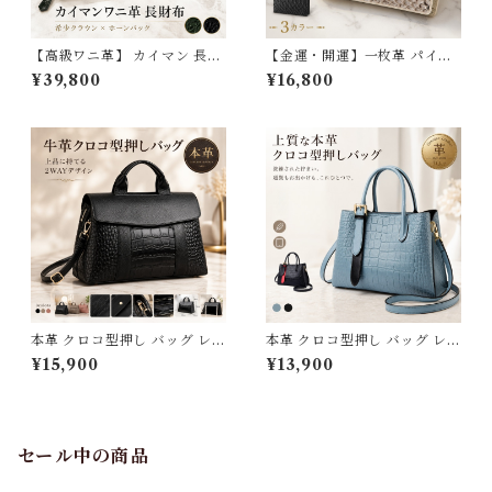
【高級ワニ革】 カイマン 長財
【金運・開運】一枚革 パイソ
布 レディース ラウンドファス
ン 本革 二つ折り財布 レディー
¥39,800
¥16,800
ナー 本革 クロコダイル 財布
ス 大容量 ダイヤモンドパイソ
大容量 収納 カード入れ 小銭入
ン ヘビ革 蛇革 小銭入れ カー
れ とにかく使いやすい 上品 大
ド入れ コンパクト 大人可愛い
人可愛い おしゃれ ギフト プレ
おしゃれ ギフト プレゼント 3
ゼント 3Qee j030204_jz
Qee j030163_jz
本革 クロコ型押し バッグ レデ
本革 クロコ型押し バッグ レデ
ィース ハンドバッグ ショルダ
ィース ハンドバッグ ショルダ
¥15,900
¥13,900
ーバッグ 2WAY 牛革 クロコ
ーバッグ 2way クロコダイル
ダイル トートバッグ 斜めがけ
型押し 牛革 本革バッグ レザー
肩掛け 大人 きれいめ フォーマ
カバン スクエア トートバッグ
ル ビジネス 通勤 軽量 手提げ
通勤 通学 斜めがけ 肩掛け フ
鞄 大きめ 大容量 カバン 結婚
ォーマル ビジネス 大きめ ファ
セール中の商品
式 上品 ギフト プレゼント 送
スナー付き 軽量 軽い 大人 可
料無料 3Qee 527730_bz
愛い ギフト 母の日 送料無料 3
Qee 527949_bz