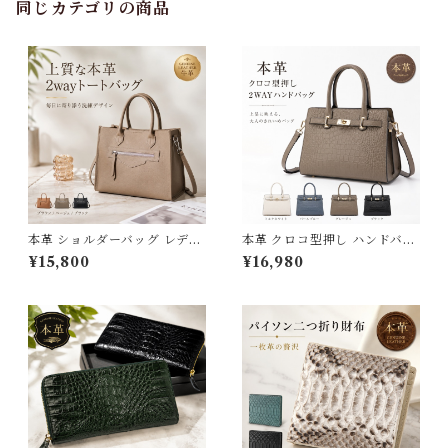
同じカテゴリの商品
本革 ショルダーバッグ レディ
本革 クロコ型押し ハンドバッ
ース 2way 斜めがけ 大人 大き
グ 2way ショルダーバッグ レ
¥15,800
¥16,980
め ハンドバッグ レザー 軽量
ディース 斜めがけ 高品質 牛革
牛革 バック カバン かばん 鞄
クロコ型押しバッグ レザー カ
通勤 通学 フォーマル 上品 き
バン 鞄 自立 スクエア 手提げ
れいめ ビジネス 旅行 大容量
通勤 通学 フォーマル ビジネス
ファスナー付き ハンドメイド
上品 大人 小さめ 軽量 ギフト
ギフト プレゼント 3Qee 392
プレゼント 母の日 3Qee 276
575_qz
789_ee