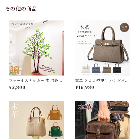
日 3Qee 993417_ee
その他の商品
ウォールステッカー 木 茶色 壁
本革 クロコ型押し ハンドバッ
紙 シール 賃貸OK はがせる 剥
グ 2way ショルダーバッグ レ
¥2,800
¥16,980
がせる DIY 模様替え インテ
ディース 斜めがけ 高品質 牛革
リア バード ツリー ブラウン
クロコ型押しバッグ レザー カ
葉 葉っぱ 木漏れ日 グリーン
バン 鞄 自立 スクエア 手提げ
緑 爽やか 癒し 送料無料
通勤 通学 フォーマル ビジネス
上品 大人 小さめ 軽量 ギフト
プレゼント 母の日 3Qee 276
789_ee