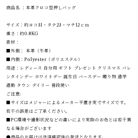
商品名 ：本革クロコ型押しバッグ
サイズ：約ヨコ31・タテ23・マチ12ｃｍ
重さ：約0.8KG
素材：
■外側： 本革（牛革）
■内側：Polyester（ポリエステル）
用途：レディース 自分用 ギフト プレゼント クリスマス バレ
ンタインデー ホワイトデー 誕生日 バースデー 贈り物 通学
通勤 タウン デイリー 普段使い
ご注意:
■サイズはメジャーによるメーカー平置き実寸サイズです。
若干の誤差はご了承ください。
■PC環境や撮影状況などの違いにより実際のお色とは若干異
なる場合がございます
●商品のお届けは決済確認後の発送となります。