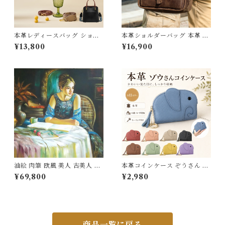
本革レディースバッグ ショル
本革ショルダーバッグ 本革 大
ダーバッグ ハンドバッグ 本革
容量 メンズ 牛革 オイルレザー
¥13,800
¥16,900
ハンドメイド バッグ 送料無料
アウトドア 旅行 レジャー 本革
母の日 プレゼント 392235_q
鞄 男女兼用 旅行 オシャレ 送
z
料無料 プレゼント 220217_e
e
油絵 肉筆 欧風 美人 古美人 ヨ
本革コインケース ぞうさん 5
ーロッパ アートパネル 一点も
色選べる 小銭入れ付き 普通鍵
¥69,800
¥2,980
の 60×90ｃｍ 内枠付 送料無
収納 コインケース 牛革 財布
料
カードケース メンズ レディー
ス 男女兼用 ポケットサイズ 全
国送料無料 プレゼント 母の日
258035_ee
商品一覧に戻る