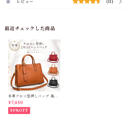
レビュー
(11)
最近チェックした商品
本革クロコ型押しバッグ 高品
質本革 牛革 クロコダイル型押
¥7,450
し ハンドバッグ ハンドメイド
本革鞄 ショルダーバック レデ
50%OFF
ィース 送料無料 母の日 2723
67