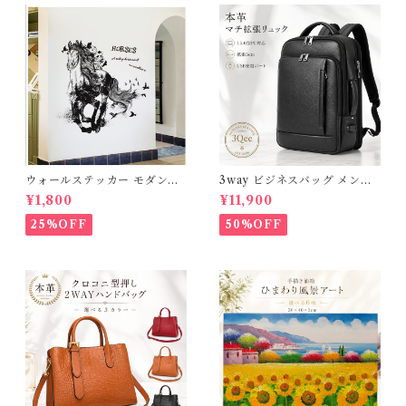
ウォールステッカー モダンホ
3way ビジネスバッグ メンズ
ース 台紙60×90cm 壁紙 シー
本革 撥水 ビジネスリュック 大
¥1,800
¥11,900
ル 賃貸OK はがせる 剥がせる
容量 15.6インチ PC対応 A4
DIY 模様替え インテリア 送
マチ拡張 リュックサック 通勤
25%OFF
50%OFF
料無料
自転車 出張 通勤リュック 黒
軽量 通学 ショルダー 斜めがけ
パソコンバック レザー 高級感
おしゃれ 薄型 大きめ ギフト
プレゼント 父の日 3Qee 266
705_ee