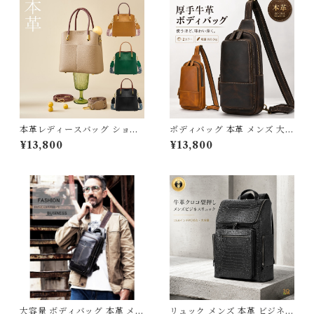
本革レディースバッグ ショル
ボディバッグ 本革 メンズ 大容
ダーバッグ ハンドバッグ 本革
量 iPad対応 斜めがけ ワンシ
¥13,800
¥13,800
ハンドメイド バッグ 送料無料
ョルダーバッグ 厚手牛革 オイ
母の日 プレゼント 392235_q
ルレザー 3Qee カバン アウト
z
ドア 旅行 レジャー 大きめ 通
学 通勤 クリスマス ギフト プ
レゼント 父の日 送料無料 3Q
ee 439338
大容量 ボディバッグ 本革 メン
リュック メンズ 本革 ビジネス