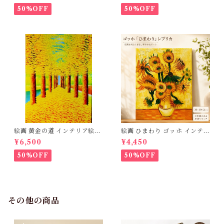
本革鞄 ショルダーバック レデ
張り 40×30cm 送料無料】北
50%OFF
50%OFF
ィース 送料無料 母の日 2723
欧 おしゃれ アートフレーム 壁
67
飾り 新築祝い 開店祝い 出産祝
い ギフト プレゼント 父の日 3
Qee 341801_ee
絵画 黄金の道 インテリア絵画
絵画 ひまわり ゴッホ インテリ
肉筆油絵 アートパネル インテ
ア絵画 油絵 複製画 レプリカ
¥6,500
¥4,450
リア 壁掛け 風景画 油絵 ポス
模写 アートパネル インテリア
ター アート アートパネル リビ
壁掛け 風景画 油絵 ポスター
50%OFF
50%OFF
ング 玄関 プレゼント モダン
アート アートパネル リビング
アートフレーム おしゃれ 飾る
玄関 プレゼント モダン アート
巣ごもり 30×40ｃｍ 送料無料
フレーム おしゃれ 飾る 巣ごも
3Qee 993416_ee
り 30×40ｃｍ 送料無料 父の
日 3Qee 993417_ee
その他の商品