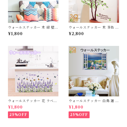
ウォールステッカー 木 緑 壁紙
ウォールステッカー 木 茶色 壁
シール 賃貸OK はがせる 剥が
紙 シール 賃貸OK はがせる 剥
¥1,800
¥2,800
せる DIY 模様替え インテリ
がせる DIY 模様替え インテ
ア ハス はす シンプル 鯉 カー
リア バード ツリー ブラウン
プ 魚 蜻蛉 トンボ 赤トンボ 赤
葉 葉っぱ 木漏れ日 グリーン
とんぼ 和風 蝶々 バタフライ
緑 爽やか 癒し 送料無料
ちょうちょ 送料無料
ウォールステッカー 花 ラベン
ウォールステッカー 白鳥 蓮 池
ダー 壁紙 シール 賃貸OK はが
花 シール 賃貸OK インテリア
¥1,800
¥1,800
せる 剥がせる DIY 模様替え
パーク 森 フォレスト 草原 花
インテリア ラヴェンダー 蝶々
フラワー 巣箱 ウィンドウ 景色
25%OFF
25%OFF
ちょうちょ バタフライ 花びら
風景 緑 グリーン 木 ツリー 台
フラワー 宅配便 送料無料 あす
紙50×70cm sk7019B
楽 母の日