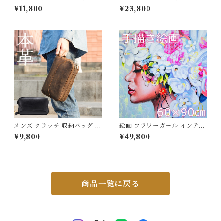
ズ ワンショルダー 斜めがけ バ
リュック 大容量 撥水 クロコ型
¥11,800
¥23,800
ッグ 厚手牛革 オイルレザー i
押し バックパック 15.6インチ
Padmini収納 ポケット 肩紐収
PC A4 通勤 通学 自転車 出張
納 邪魔にならない レザーバッ
旅行 ビジネスバッグ 2way お
グ かばん 旅行 レジャー ビジ
しゃれ レザー ギフト プレゼン
ネス 旦那 夫 父 ギフト プレゼ
ト 3Qee 266766_qz
ント 送料無料 3Qee 351005_
ee
メンズ クラッチ 収納バッグ 本
絵画 フラワーガール インテリ
革 クレイジーホース 牛革 ハン
ア絵画 アートパネル インテリ
¥9,800
¥49,800
ドバッグ 財布 クラッチ 2210
ア 壁掛け 風景画 油絵 ポスタ
05
ー アート アートパネル リビン
グ 玄関 プレゼント モダン ア
ートフレーム おしゃれ 飾る 巣
ごもり 60×90ｃｍ 送料無料
商品一覧に戻る