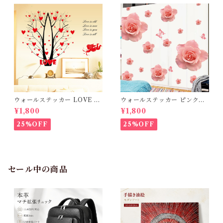
ウォールステッカー LOVE H
ウォールステッカー ピンクの
EART 貼って剥がせるシール
バラの花 壁紙 シール 賃貸OK
¥1,800
¥1,800
バレンタインデー 送料無料
はがせる 剥がせる DIY 模様
替え インテリア ばら 薔薇 ロ
25%OFF
25%OFF
ーズ ピンクローズ 蝶々 ちょう
ちょ バタフライ 送料無料 母の
日
セール中の商品