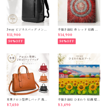
3way ビジネスバッグ メンズ
手描き油絵 赤 レッド 絵画 イ
本革 撥水 ビジネスリュック 大
ンテリア 壁掛け 50×60cm 肉
¥11,900
¥14,900
容量 15.6インチ PC対応 A4
筆油絵 アートパネル モダン ア
マチ拡張 リュックサック 通勤
ートフレーム 円 抽象画 風水
50%OFF
50%OFF
自転車 出張 通勤リュック 黒
玄関 リビング おしゃれ 額入り
軽量 通学 ショルダー 斜めがけ
木枠張り 完成品 アートボード
パソコンバック レザー 高級感
壁飾り 新築祝い 開業祝い 開店
おしゃれ 薄型 大きめ ギフト
祝い プレゼント ギフト 3Qee
プレゼント 父の日 3Qee 266
1560001_ee 送料無料
705_ee
本革クロコ型押しバッグ 高品
手描き油絵 ひまわり 絵画 壁掛
質本革 牛革 クロコダイル型押
け インテリア 玄関 肉筆 風景
¥7,450
¥3,490
し ハンドバッグ ハンドメイド
画 アートパネル モダン 【木枠