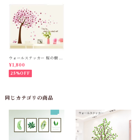
ウォールステッカー 桜の樹 壁
紙 シール 賃貸OK はがせる 剥
¥1,800
がせる DIY 模様替え インテ
リア さくら サクラ チェリーブ
25%OFF
ロッサム お花 フラワー 花びら
桜吹雪 桜の木 ツリー 送料無料
母の日
同じカテゴリの商品