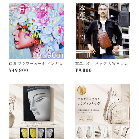
絵画 フラワーガール インテリ
本革ボディバッグ 大容量 ボデ
ア絵画 アートパネル インテリ
ィバッグ 本革 メンズ 牛革 オ
¥49,800
¥9,800
ア 壁掛け 風景画 油絵 ポスタ
イルレザー アウトドア 旅行 レ
ー アート アートパネル リビン
ジャー 本革鞄 牛革 男女兼用
グ 玄関 プレゼント モダン ア
旅行 オシャレ iPadmini対応
ートフレーム おしゃれ 飾る 巣
ワンショルダーバッグ あす楽
ごもり 60×90ｃｍ 送料無料
送料無料 父の日 351003_ee