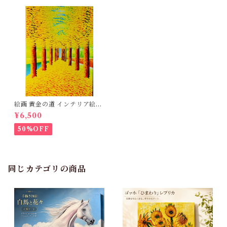
絵画 黄金の道 インテリア絵画
肉筆油絵 アートパネル インテ
¥6,500
リア 壁掛け 風景画 油絵 ポス
ター アート アートパネル リビ
50%OFF
ング 玄関 プレゼント モダン
アートフレーム おしゃれ 飾る
巣ごもり 30×40ｃｍ 送料無料
3Qee 993416_ee
同じカテゴリの商品