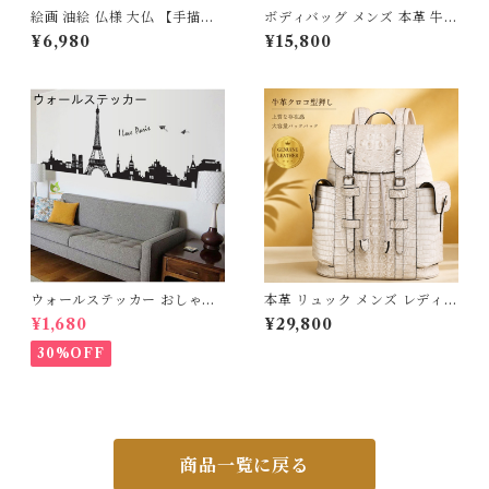
絵画 油絵 仏様 大仏 【手描き
ボディバッグ メンズ 本革 牛革
肉筆画】 アートパネル 30×40
クロコ型押し ワンショルダー
¥6,980
¥15,800
cm 木枠張り 壁掛け インテリ
バッグ 斜めがけ 大きめ 2WA
ア おしゃれ モダン アジアン
Y クラッチバッグ レザー オイ
風水 開運 縁起物 リビング 玄
ルレザー 2層 大容量 実物レビ
関 寝室 店舗 サロン 壁飾り 新
ュー高評価 質感・サイズ感に
築祝い 開業祝い お祝い プレゼ
満足 経年変化を楽しむ 大人カ
ント 送料無料 3Qee 139999
ジュアル 旅行 アウトドア ギフ
ト 3Qee 576328_qz
ウォールステッカー おしゃれ
本革 リュック メンズ レディー
エッフェル塔 モノトーンパリ
ス ビジネスリュック 大容量 撥
¥1,680
¥29,800
の夜景 シール 賃貸OK はがせ
水 15.6インチ PC対応 a4 バ
る DIY 模様替え インテリア
ックパック クロコ型押し レザ
30%OFF
フランス 仏国 巴里 エッフェル
ー 通勤 通学 自転車 出張 軽量
塔 紙ひこうき ノートルダム寺
おしゃれ 大人 ギフト 牛革 ホ
院 ノートルダム大聖堂 シルエ
ワイト アイボリー 3Qee 576
ット 名所 世界遺産 宅配便 送
330_qz
料無料 あす楽 母の日
商品一覧に戻る