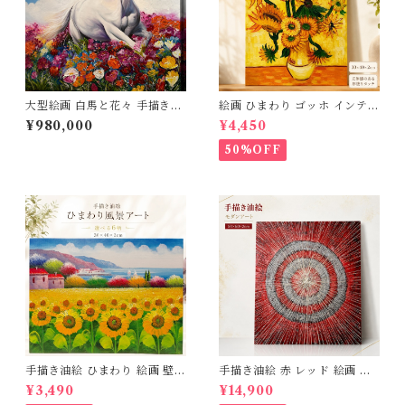
大型絵画 白馬と花々 手描き油
絵画 ひまわり ゴッホ インテリ
絵 ホース インテリア絵画 アー
ア絵画 油絵 複製画 レプリカ
¥980,000
¥4,450
トパネル インテリア 壁掛け 風
模写 アートパネル インテリア
景画 油絵 ポスター アート ア
壁掛け 風景画 油絵 ポスター
50%OFF
ートパネル リビング 玄関 プレ
アート アートパネル リビング
ゼント モダン アートフレーム
玄関 プレゼント モダン アート
おしゃれ 飾る 巣ごもり 175×1
フレーム おしゃれ 飾る 巣ごも
18ｃｍ wh175118_jz
り 30×40ｃｍ 送料無料 父の
日 3Qee 993417_ee
手描き油絵 ひまわり 絵画 壁掛
手描き油絵 赤 レッド 絵画 イ
け インテリア 玄関 肉筆 風景
ンテリア 壁掛け 50×60cm 肉
¥3,490
¥14,900
画 アートパネル モダン 【木枠
筆油絵 アートパネル モダン ア