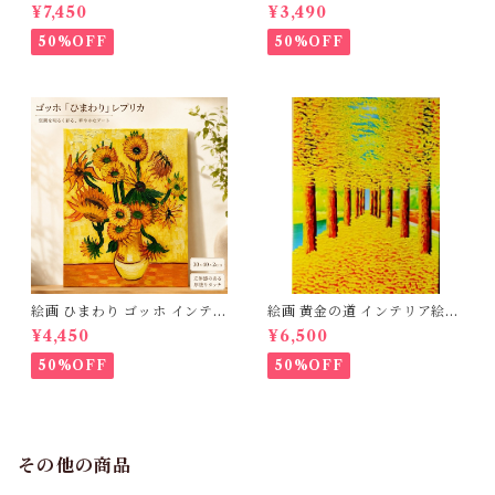
質本革 牛革 クロコダイル型押
け インテリア 玄関 肉筆 風景
¥7,450
¥3,490
し ハンドバッグ ハンドメイド
画 アートパネル モダン 【木枠
本革鞄 ショルダーバック レデ
張り 40×30cm 送料無料】北
50%OFF
50%OFF
ィース 送料無料 母の日 2723
欧 おしゃれ アートフレーム 壁
67
飾り 新築祝い 開店祝い 出産祝
い ギフト プレゼント 父の日 3
Qee 341801_ee
絵画 ひまわり ゴッホ インテリ
絵画 黄金の道 インテリア絵画
ア絵画 油絵 複製画 レプリカ
肉筆油絵 アートパネル インテ
¥4,450
¥6,500
模写 アートパネル インテリア
リア 壁掛け 風景画 油絵 ポス
壁掛け 風景画 油絵 ポスター
ター アート アートパネル リビ
50%OFF
50%OFF
アート アートパネル リビング
ング 玄関 プレゼント モダン
玄関 プレゼント モダン アート
アートフレーム おしゃれ 飾る
フレーム おしゃれ 飾る 巣ごも
巣ごもり 30×40ｃｍ 送料無料
り 30×40ｃｍ 送料無料 父の
3Qee 993416_ee
日 3Qee 993417_ee
その他の商品