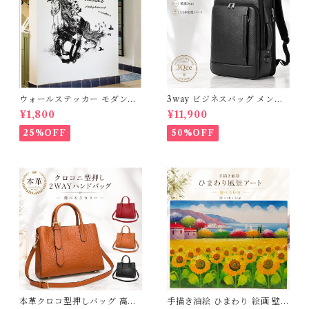
ウォールステッカー モダンホ
3way ビジネスバッグ メンズ
ース 台紙60×90cm 壁紙 シー
本革 撥水 ビジネスリュック 大
¥1,800
¥11,900
ル 賃貸OK はがせる 剥がせる
容量 15.6インチ PC対応 A4
DIY 模様替え インテリア 送
マチ拡張 リュックサック 通勤
25%OFF
50%OFF
料無料
自転車 出張 通勤リュック 黒
軽量 通学 ショルダー 斜めがけ
パソコンバック レザー 高級感
おしゃれ 薄型 大きめ ギフト
プレゼント 父の日 3Qee 266
705_ee
本革クロコ型押しバッグ 高品
手描き油絵 ひまわり 絵画 壁掛