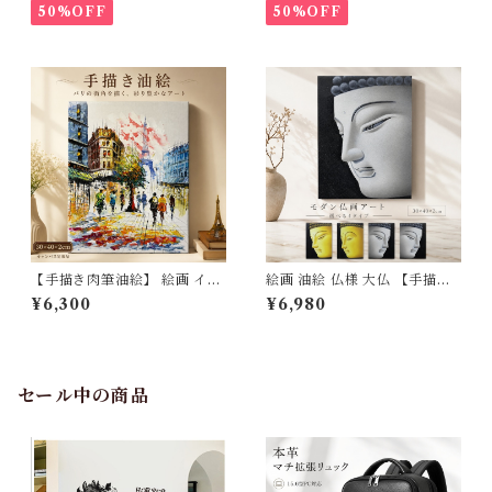
張り 40×30cm 送料無料】北
ートフレーム 円 抽象画 風水
50%OFF
50%OFF
欧 おしゃれ アートフレーム 壁
玄関 リビング おしゃれ 額入り
飾り 新築祝い 開店祝い 出産祝
木枠張り 完成品 アートボード
い ギフト プレゼント 父の日 3
壁飾り 新築祝い 開業祝い 開店
Qee 341801_ee
祝い プレゼント ギフト 3Qee
1560001_ee 送料無料
【手描き肉筆油絵】 絵画 イン
絵画 油絵 仏様 大仏 【手描き
テリア 壁掛け パリの街角 エッ
肉筆画】 アートパネル 30×40
¥6,300
¥6,980
フェル塔 30×40cm 風景画 モ
cm 木枠張り 壁掛け インテリ
ダン アートパネル おしゃれ 玄
ア おしゃれ モダン アジアン
関 リビング 寝室 新築祝い 開
風水 開運 縁起物 リビング 玄
店祝い 贈り物 プレゼント 3Q
関 寝室 店舗 サロン 壁飾り 新
ee 送料無料 993406
築祝い 開業祝い お祝い プレゼ
セール中の商品
ント 送料無料 3Qee 139999