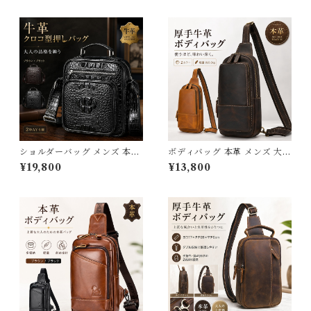
ショルダーバッグ メンズ 本革
ボディバッグ 本革 メンズ 大容
大容量 クロコ型押し レザー 縦
量 iPad対応 斜めがけ ワンシ
¥19,800
¥13,800
型 A4 斜めがけ ボディバッグ
ョルダーバッグ 厚手牛革 オイ
かっこいい 多収納 スクエア 牛
ルレザー 3Qee カバン アウト
革 オイルレザー ブランド 旅行
ドア 旅行 レジャー 大きめ 通
カバン アウトドア 通学 通勤
学 通勤 クリスマス ギフト プ
男女兼用 レディース 3Qee 大
レゼント 父の日 送料無料 3Q
きめ 軽い ギフト プレゼント
ee 439338
父の日 旦那 20代 30代 40代
3Qee 576326_ee