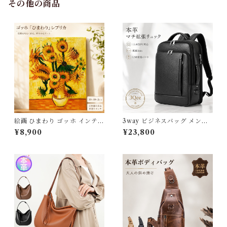
その他の商品
絵画 ひまわり ゴッホ インテリ
3way ビジネスバッグ メンズ
ア絵画 油絵 複製画 レプリカ
本革 撥水 ビジネスリュック 大
¥8,900
¥23,800
模写 アートパネル インテリア
容量 15.6インチ PC対応 A4
壁掛け 風景画 油絵 ポスター
マチ拡張 リュックサック 通勤
アート アートパネル リビング
自転車 出張 通勤リュック 黒
玄関 プレゼント モダン アート
軽量 通学 ショルダー 斜めがけ
フレーム おしゃれ 飾る 巣ごも
パソコンバック レザー 高級感
り 30×40ｃｍ 送料無料 父の
おしゃれ 薄型 大きめ ギフト
日 3Qee 993417_ee
プレゼント 父の日 3Qee 266
705_ee