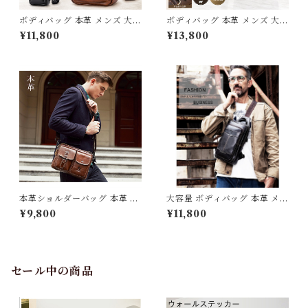
ボディバッグ 本革 メンズ 大容
ボディバッグ 本革 メンズ 大容
量 レザー 小さめ 革 ワンショ
量 iPad対応 斜めがけ ワンシ
¥11,800
¥13,800
ルダーバッグ 斜めがけ かっこ
ョルダーバッグ 厚手牛革 オイ
いい ブランド 30代 40代 50
ルレザー 3Qee カバン アウト
代 厚手 牛革 オイルレザー iPa
ドア 旅行 レジャー 大きめ 通
dmini ボディーバッグ バック
学 通勤 クリスマス ギフト プ
カバン 鞄 かばん 大きめ 旅行
レゼント 父の日 送料無料
アウトドア ギフト プレゼント
父の日 3Qee 351025_ee
本革ショルダーバッグ 本革 大
大容量 ボディバッグ 本革 メン
容量 メンズ 牛革 オイルレザー
ズ ワンショルダー 斜めがけ バ
¥9,800
¥11,800
アウトドア 旅行 レジャー 本革
ッグ 厚手牛革 オイルレザー i
鞄 男女兼用 旅行 オシャレ 送
Padmini収納 ポケット 肩紐収
料無料 プレゼント 351203
納 邪魔にならない レザーバッ
グ かばん 旅行 レジャー ビジ
ネス 旦那 夫 父 ギフト プレゼ
セール中の商品
ント 送料無料 3Qee 351005_
ee