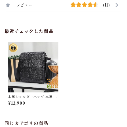
レビュー
(11)
最近チェックした商品
本革ショルダーバッグ 本革 ク
ロコ 大容量 メンズ 牛革 オイ
¥12,900
ルレザー アウトドア 旅行 レジ
ャー 本革鞄 男女兼用 旅行 オ
シャレ 送料無料 プレゼント 3
79881_ee
同じカテゴリの商品