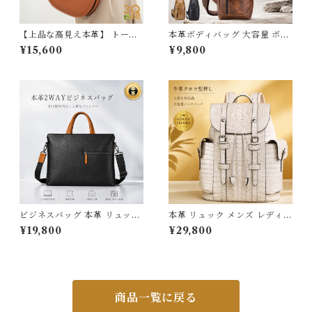
【上品な高見え本革】 トート
本革ボディバッグ 大容量 ボデ
バッグ レディース 大きめ 軽い
ィバッグ 本革 メンズ 厚手牛革
¥15,600
¥9,800
牛革 ハンドバッグ 斜めがけ シ
オイルレザー アウトドア 旅行
ョルダーバッグ 2way 通勤 通
レジャー 本革鞄 牛革 男女兼用
学 大容量 ブランド 軽量 ビジ
旅行 オシャレ 便利 iPad対応
ネス スクエア ファスナー付き
ワンショルダーバッグ 送料無
レザー かばん ポケット 豊富
料 プレゼント 380019
柔らかい 自立 ギフト プレゼン
ト 3Qee 392522_qz
ビジネスバッグ 本革 リュック
本革 リュック メンズ レディー
大容量 メンズ リュックサック
ス ビジネスリュック 大容量 撥
¥19,800
¥29,800
ビジネスリュック バックパッ
水 15.6インチ PC対応 a4 バ
ク レザー 牛革 オイルレザー a
ックパック クロコ型押し レザ
4 15.6インチ PC対応 通勤 通
ー 通勤 通学 自転車 出張 軽量
学 出張 旅行 バッグ おしゃれ
おしゃれ 大人 ギフト 牛革 ホ
30代 40代 50代 スクエア型
ワイト アイボリー 3Qee 576
軽量 防水 ワンショルダー ブラ
330_qz
商品一覧に戻る
ンド ギフト 3Qee 266781_e
e