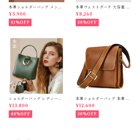
本革ショルダーバッグ メンズ
本革ウェストポーチ 大容量 ボ
本革使用 撥水加工 革製ポーチ
ディバッグ 本革 メンズ 厚手牛
¥5,900
¥8,260
送料無料 プレゼント
革 オイルレザー アウトドア 旅
行 レジャー 本革鞄 牛革 男女
41%OFF
30%OFF
兼用 旅行 オシャレ 便利 iPad
対応 ワンショルダーバッグ 送
料無料 プレゼント 378336
ショルダーバッグ レディース
本革ショルダーバッグ 本革 大
ハンドバッグ 本革 ハンドメイ
容量 メンズ 牛革 オイルレザー
¥13,800
¥12,600
ドバッグ 送料無料
アウトドア 旅行 レジャー 本革
鞄 男女兼用 旅行 オシャレ 送
40%OFF
30%OFF
料無料 プレゼント 439201