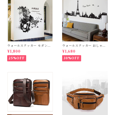
ウォールステッカー モダンホ
ウォールステッカー おしゃれ
ース 台紙60×90cm 壁紙 シー
エッフェル塔 モノトーンパリ
¥1,800
¥1,680
ル 賃貸OK はがせる 剥がせる
の夜景 シール 賃貸OK はがせ
DIY 模様替え インテリア 送
る DIY 模様替え インテリア
25%OFF
30%OFF
料無料
フランス 仏国 巴里 エッフェル
塔 紙ひこうき ノートルダム寺
院 ノートルダム大聖堂 シルエ
ット 名所 世界遺産 宅配便 送
料無料 あす楽 母の日