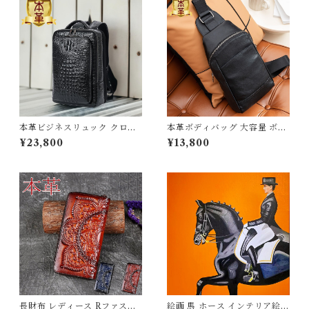
本革ビジネスリュック クロコ
本革ボディバッグ 大容量 ボデ
メンズ 本革使用 撥水加工 ビジ
ィバッグ 本革 メンズ 厚手牛革
¥23,800
¥13,800
ネスリュックサック 15.6イン
オイルレザー アウトドア 旅行
チ ワイド A4サイズ書類収納
レジャー 本革鞄 牛革 男女兼用
送料無料 プレゼント 267088
旅行 オシャレ iPadmini対応
_qz
ワンショルダーバッグ 送料無
料 266796_qz
長財布 レディース Rファスナ
絵画 馬 ホース インテリア絵画