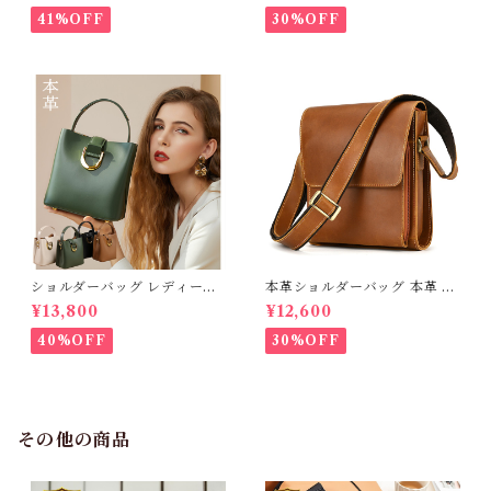
行 レジャー 本革鞄 牛革 男女
41%OFF
30%OFF
兼用 旅行 オシャレ 便利 iPad
対応 ワンショルダーバッグ 送
料無料 プレゼント 378336
ショルダーバッグ レディース
本革ショルダーバッグ 本革 大
ハンドバッグ 本革 ハンドメイ
容量 メンズ 牛革 オイルレザー
¥13,800
¥12,600
ドバッグ 送料無料
アウトドア 旅行 レジャー 本革
鞄 男女兼用 旅行 オシャレ 送
40%OFF
30%OFF
料無料 プレゼント 439201
その他の商品