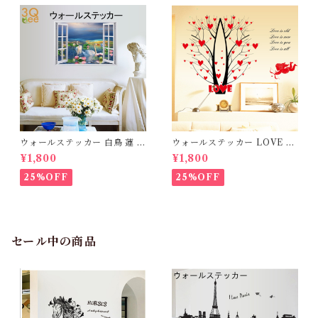
ウォールステッカー 白鳥 蓮 池
ウォールステッカー LOVE H
花 シール 賃貸OK インテリア
EART 貼って剥がせるシール
¥1,800
¥1,800
パーク 森 フォレスト 草原 花
バレンタインデー 送料無料
フラワー 巣箱 ウィンドウ 景色
25%OFF
25%OFF
風景 緑 グリーン 木 ツリー 台
紙50×70cm sk7019B
セール中の商品