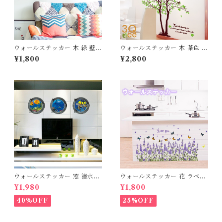
ウォールステッカー 木 緑 壁紙
ウォールステッカー 木 茶色 壁
シール 賃貸OK はがせる 剥が
紙 シール 賃貸OK はがせる 剥
¥1,800
¥2,800
せる DIY 模様替え インテリ
がせる DIY 模様替え インテ
ア ハス はす シンプル 鯉 カー
リア バード ツリー ブラウン
プ 魚 蜻蛉 トンボ 赤トンボ 赤
葉 葉っぱ 木漏れ日 グリーン
とんぼ 和風 蝶々 バタフライ
緑 爽やか 癒し 送料無料
ちょうちょ 送料無料
ウォールステッカー 窓 潜水艦
ウォールステッカー 花 ラベン
直径32cmシール3枚セット壁
ダー 壁紙 シール 賃貸OK はが
¥1,980
¥1,800
紙 シール 賃貸OK はがせる 剥
せる 剥がせる DIY 模様替え
がせる DIY 模様替え インテ
インテリア ラヴェンダー 蝶々
40%OFF
25%OFF
リア 海 海中 海底 マリン 水中
ちょうちょ バタフライ 花びら
窓 景色 ウィンドウ 亀 熱帯魚
フラワー 宅配便 送料無料 あす
サメ 鮫 送料無料
楽 母の日