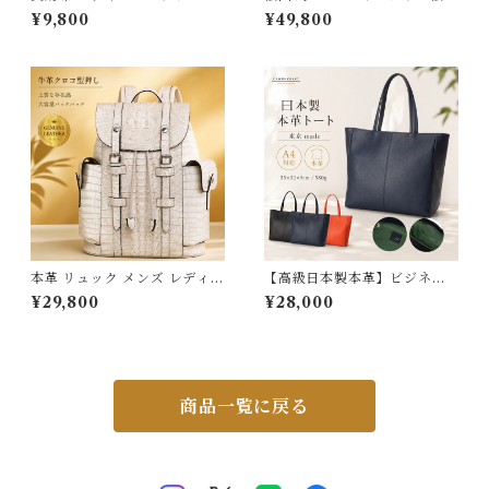
ー 彫刻 カービング イタリアン
アートパネル インテリア 壁掛
¥9,800
¥49,800
レザー ヌバック 春財布 雑貨
け 風景画 油絵 ポスター アー
財布 プレゼント かわいい グッ
ト アートパネル リビング 玄関
ズ 母の日 イタリア 革 レザー
プレゼント モダン アートフレ
239632_ee
ーム おしゃれ 飾る 巣ごもり 6
0×90ｃｍ 送料無料
本革 リュック メンズ レディー
【高級日本製本革】ビジネス
ス ビジネスリュック 大容量 撥
トートバッグ メンズ A4 15.6
¥29,800
¥28,000
水 15.6インチ PC対応 a4 バ
インチ PC収納 レディース 牛
ックパック クロコ型押し レザ
革 トップスキン 銀面 大容量
ー 通勤 通学 自転車 出張 軽量
通勤 通学 男女兼用 プレゼント
おしゃれ 大人 ギフト 牛革 ホ
送料無料 3Qee 012703
ワイト アイボリー 3Qee 576
330_qz
商品一覧に戻る