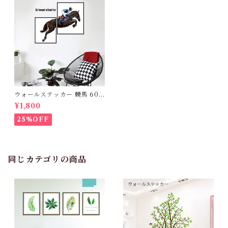
ウォールステッカー 競馬 60×
90cm 壁紙 シール 賃貸OK は
¥1,800
がせる 剥がせる DIY 模様替
え インテリア ハス はす シン
25%OFF
プル 鯉 カープ 魚 蜻蛉 トンボ
赤トンボ 赤とんぼ 和風 蝶々
バタフライ ちょうちょ 送料無
料
同じカテゴリの商品