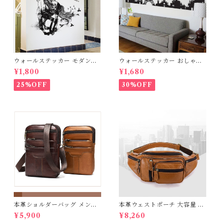
ウォールステッカー モダンホ
ウォールステッカー おしゃれ
ース 台紙60×90cm 壁紙 シー
エッフェル塔 モノトーンパリ
¥1,800
¥1,680
ル 賃貸OK はがせる 剥がせる
の夜景 シール 賃貸OK はがせ
DIY 模様替え インテリア 送
る DIY 模様替え インテリア
25%OFF
30%OFF
料無料
フランス 仏国 巴里 エッフェル
塔 紙ひこうき ノートルダム寺
院 ノートルダム大聖堂 シルエ
ット 名所 世界遺産 宅配便 送
料無料 あす楽 母の日
本革ショルダーバッグ メンズ
本革ウェストポーチ 大容量 ボ
本革使用 撥水加工 革製ポーチ
ディバッグ 本革 メンズ 厚手牛
¥5,900
¥8,260
送料無料 プレゼント
革 オイルレザー アウトドア 旅