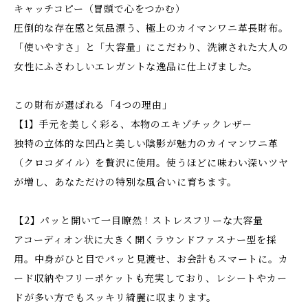
キャッチコピー（冒頭で心をつかむ）
圧倒的な存在感と気品漂う、極上のカイマンワニ革長財布。
「使いやすさ」と「大容量」にこだわり、洗練された大人の
女性にふさわしいエレガントな逸品に仕上げました。
この財布が選ばれる「4つの理由」
【1】手元を美しく彩る、本物のエキゾチックレザー
独特の立体的な凹凸と美しい陰影が魅力のカイマンワニ革
（クロコダイル）を贅沢に使用。使うほどに味わい深いツヤ
が増し、あなただけの特別な風合いに育ちます。
【2】パッと開いて一目瞭然！ストレスフリーな大容量
アコーディオン状に大きく開くラウンドファスナー型を採
用。中身がひと目でパッと見渡せ、お会計もスマートに。カ
ード収納やフリーポケットも充実しており、レシートやカー
ドが多い方でもスッキリ綺麗に収まります。