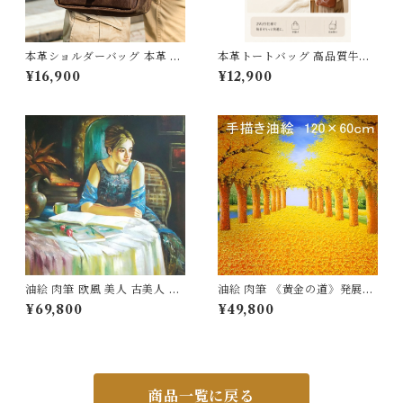
本革ショルダーバッグ 本革 大
本革トートバッグ 高品質牛革
容量 メンズ 牛革 オイルレザー
ハンドバッグ ハンドメイド 本
¥16,900
¥12,900
アウトドア 旅行 レジャー 本革
革鞄 ショルダーバック レディ
鞄 男女兼用 旅行 オシャレ 送
ース 送料無料 母の日 プレゼン
料無料 プレゼント 220217_e
ト 281037_bz
e
油絵 肉筆 欧風 美人 古美人 ヨ
油絵 肉筆 《黄金の道》発展向
ーロッパ アートパネル 一点も
上 金運財運 一点もの 120×60
¥69,800
¥49,800
の 60×90ｃｍ 内枠付 送料無
ｃｍ 内枠付
料
商品一覧に戻る