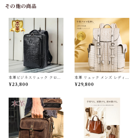
日 3Qee 993417_ee
その他の商品
本革ビジネスリュック クロコ
本革 リュック メンズ レディー
メンズ 本革使用 撥水加工 ビジ
ス ビジネスリュック 大容量 撥
¥23,800
¥29,800
ネスリュックサック 15.6イン
水 15.6インチ PC対応 a4 バ
チ ワイド A4サイズ書類収納
ックパック クロコ型押し レザ
送料無料 プレゼント 267088
ー 通勤 通学 自転車 出張 軽量
_qz
おしゃれ 大人 ギフト 牛革 ホ
ワイト アイボリー 3Qee 576
330_qz