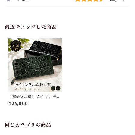
最近チェックした商品
【高級ワニ革】 カイマン 長財
布 レディース ラウンドファス
¥39,800
ナー 本革 クロコダイル 財布
大容量 収納 カード入れ 小銭入
れ とにかく使いやすい 上品 大
人可愛い おしゃれ ギフト プレ
ゼント 3Qee j030204_jz
同じカテゴリの商品