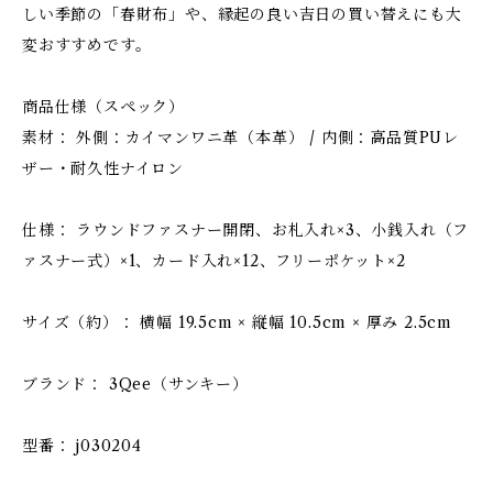
しい季節の「春財布」や、縁起の良い吉日の買い替えにも大
変おすすめです。
商品仕様（スペック）
素材： 外側：カイマンワニ革（本革） / 内側：高品質PUレ
ザー・耐久性ナイロン
仕様： ラウンドファスナー開閉、お札入れ×3、小銭入れ（フ
ァスナー式）×1、カード入れ×12、フリーポケット×2
サイズ（約）： 横幅 19.5cm × 縦幅 10.5cm × 厚み 2.5cm
ブランド： 3Qee（サンキー）
型番： j030204