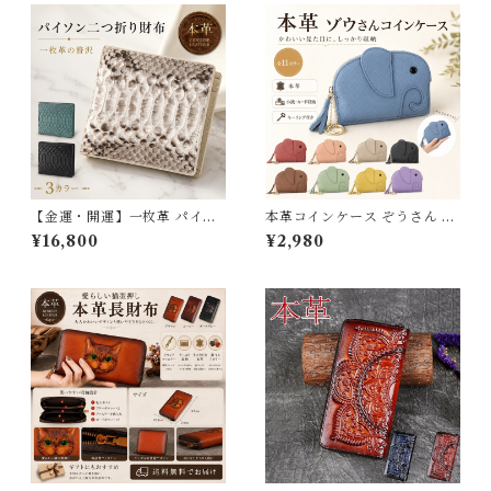
【金運・開運】一枚革 パイソ
本革コインケース ぞうさん 5
ン 本革 二つ折り財布 レディー
色選べる 小銭入れ付き 普通鍵
¥16,800
¥2,980
ス 大容量 ダイヤモンドパイソ
収納 コインケース 牛革 財布
ン ヘビ革 蛇革 小銭入れ カー
カードケース メンズ レディー
ド入れ コンパクト 大人可愛い
ス 男女兼用 ポケットサイズ 全
おしゃれ ギフト プレゼント 3
国送料無料 プレゼント 母の日
Qee j030163_jz
258035_ee