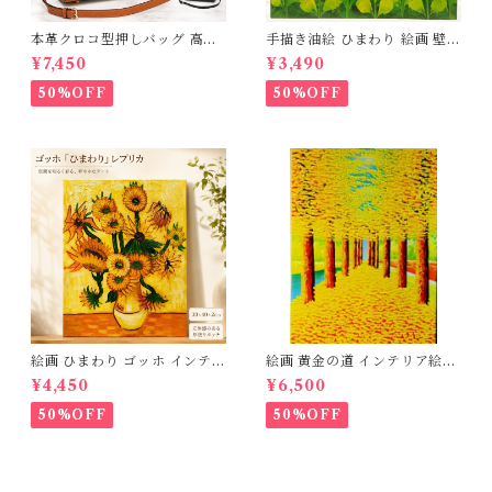
本革クロコ型押しバッグ 高品
手描き油絵 ひまわり 絵画 壁掛
質本革 牛革 クロコダイル型押
け インテリア 玄関 肉筆 風景
¥7,450
¥3,490
し ハンドバッグ ハンドメイド
画 アートパネル モダン 【木枠
本革鞄 ショルダーバック レデ
張り 40×30cm 送料無料】北
50%OFF
50%OFF
ィース 送料無料 母の日 2723
欧 おしゃれ アートフレーム 壁
67
飾り 新築祝い 開店祝い 出産祝
い ギフト プレゼント 父の日 3
Qee 341801_ee
絵画 ひまわり ゴッホ インテリ
絵画 黄金の道 インテリア絵画
ア絵画 油絵 複製画 レプリカ
肉筆油絵 アートパネル インテ
¥4,450
¥6,500
模写 アートパネル インテリア
リア 壁掛け 風景画 油絵 ポス
壁掛け 風景画 油絵 ポスター
ター アート アートパネル リビ
50%OFF
50%OFF
アート アートパネル リビング
ング 玄関 プレゼント モダン
玄関 プレゼント モダン アート
アートフレーム おしゃれ 飾る
フレーム おしゃれ 飾る 巣ごも
巣ごもり 30×40ｃｍ 送料無料
り 30×40ｃｍ 送料無料 父の
3Qee 993416_ee