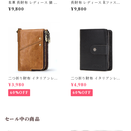
本革 長財布 レディース 猫 型
長財布 レディース Rファスナ
押し ラウンドファスナー 牛革
ー 彫刻 カービング イタリアン
¥9,800
¥9,800
レザー 財布 ねこ ネコ柄 大容
レザー ヌバック 春財布 雑貨
量 多収納 カード収納 小銭入れ
財布 プレゼント かわいい グッ
かわいい おしゃれ 上品 大人可
ズ 母の日 イタリア 革 レザー
愛い 女性 ギフト プレゼント 2
239632_ee
39734_ee
二つ折り財布 イタリアンレザ
二つ折り財布 イタリアンレザ
ー ヌバック 春財布 猫 ネコ柄
ー ヌバック 春財布 猫 ネコ柄
¥3,980
¥4,980
雑貨 財布 ねこ財布 プレゼント
雑貨 財布 ねこ財布 プレゼント
かわいい グッズ 猫柄 猫財布
かわいい グッズ 猫柄 猫財布
60%OFF
60%OFF
ねこ 母の日 猫好き 猫グッズ
ねこ 母の日 猫好き 猫グッズ
ネコ イタリア 革 レザー 6208
ネコ イタリア 革 レザー 2212
52
80
セール中の商品