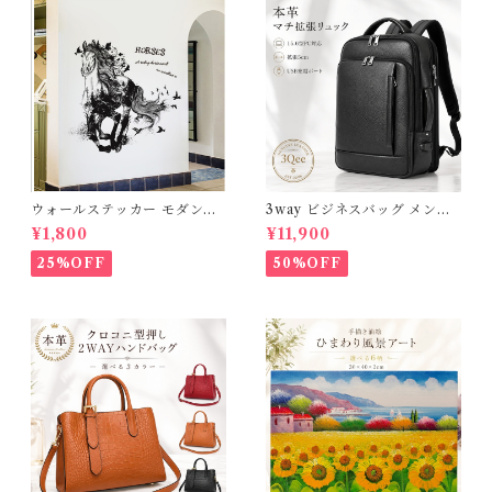
ウォールステッカー モダンホ
3way ビジネスバッグ メンズ
ース 台紙60×90cm 壁紙 シー
本革 撥水 ビジネスリュック 大
¥1,800
¥11,900
ル 賃貸OK はがせる 剥がせる
容量 15.6インチ PC対応 A4
DIY 模様替え インテリア 送
マチ拡張 リュックサック 通勤
25%OFF
50%OFF
料無料
自転車 出張 通勤リュック 黒
軽量 通学 ショルダー 斜めがけ
パソコンバック レザー 高級感
おしゃれ 薄型 大きめ ギフト
プレゼント 父の日 3Qee 266
705_ee